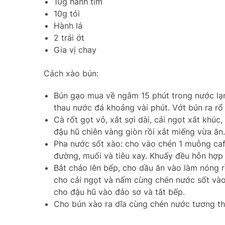
10g hành tím
10g tỏi
Hành lá
2 trái ớt
Gia vị chay
Cách xào bún:
Bún gạo mua về ngâm 15 phút trong nước lạnh
thau nước đá khoảng vài phút. Vớt bún ra rổ 
Cà rốt gọt vỏ, xắt sợi dài, cải ngọt xắt khú
đậu hũ chiên vàng giòn rồi xắt miếng vừa ăn
Pha nước sốt xào: cho vào chén 1 muỗng caf
đường, muối và tiêu xay. Khuấy đều hỗn hợp 
Bắt chảo lên bếp, cho dầu ăn vào làm nóng rồ
cho cải ngọt và nấm cùng chén nước sốt vào
cho đậu hũ vào đảo sơ và tắt bếp.
Cho bún xào ra dĩa cùng chén nước tương th