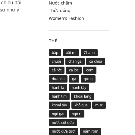
 chiêu đãi
Nước chấm
sự như ý
Thức uống
Women's Fashion
THẺ
bắp
bột mì
Chanh
chuối
chân gà
cà chua
cà rốt
cá lóc
cơm
dưa leo
gà
gừng
hành lá
hành tây
hành tím
khoai lang
khoai tây
khổ qua
mực
ngò gai
ngò rí
nước cốt dừa
nước dừa tươi
nấm rơm