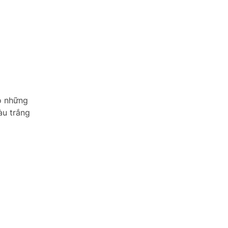
o những
àu trắng