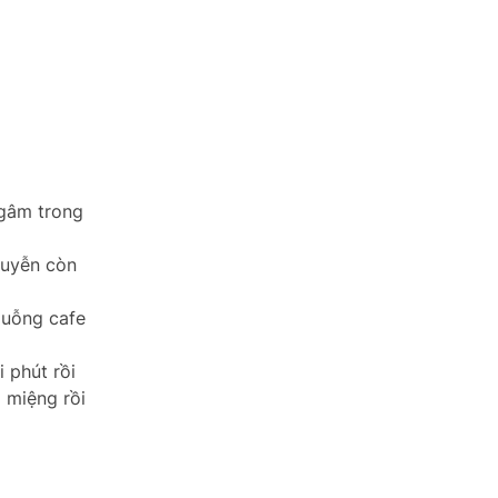
ngâm trong
nhuyễn còn
muỗng cafe
 phút rồi
 miệng rồi