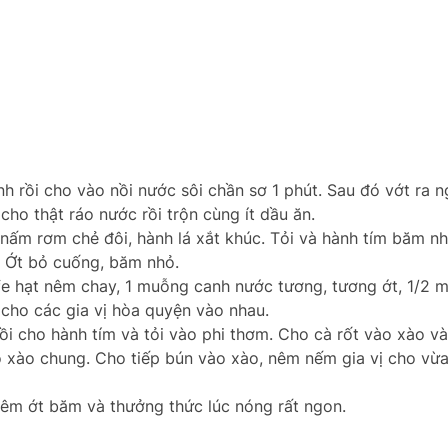
 rồi cho vào nồi nước sôi chần sơ 1 phút. Sau đó vớt ra 
cho thật ráo nước rồi trộn cùng ít dầu ăn.
c, nấm rơm chẻ đôi, hành lá xắt khúc. Tỏi và hành tím băm 
. Ớt bỏ cuống, băm nhỏ.
e hạt nêm chay, 1 muỗng canh nước tương, tương ớt, 1/2 
cho các gia vị hòa quyện vào nhau.
i cho hành tím và tỏi vào phi thơm. Cho cà rốt vào xào vài
 xào chung. Cho tiếp bún vào xào, nêm nếm gia vị cho vừa
êm ớt băm và thưởng thức lúc nóng rất ngon.