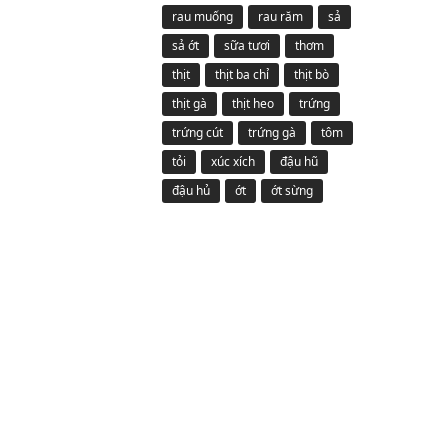
rau muống
rau răm
sả
sả ớt
sữa tươi
thơm
thịt
thịt ba chỉ
thịt bò
thịt gà
thịt heo
trứng
trứng cút
trứng gà
tôm
tỏi
xúc xích
đậu hũ
đậu hủ
ớt
ớt sừng