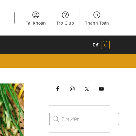
Tài Khoản
Trợ Giúp
Thanh Toán
0
₫
0