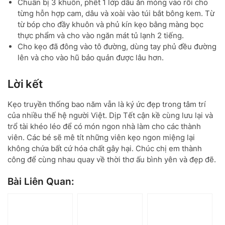
Chuẩn bị 3 khuôn, phết 1 lớp dầu ăn mỏng vào rồi cho
từng hỗn hợp cam, dâu và xoài vào túi bắt bông kem. Từ
từ bóp cho đầy khuôn và phủ kín kẹo bằng màng bọc
thực phẩm và cho vào ngăn mát tủ lạnh 2 tiếng.
Cho kẹo đã đông vào tô đường, dùng tay phủ đều đường
lên và cho vào hũ bảo quản được lâu hơn.
Lời kết
Kẹo truyền thống bao năm vẫn là ký ức đẹp trong tâm trí
của nhiều thế hệ người Việt. Dịp Tết cận kề cùng lưu lại và
trổ tài khéo léo để có món ngon nhà làm cho các thành
viên. Các bé sẽ mê tít những viên kẹo ngon miệng lại
không chứa bất cứ hóa chất gây hại. Chúc chị em thành
công để cùng nhau quay về thời thơ ấu bình yên và đẹp đẽ.
Bài Liên Quan: