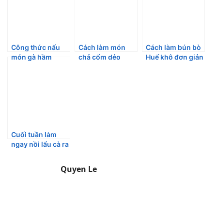
Công thức nấu
Cách làm món
Cách làm bún bò
món gà hầm
chả cốm dẻo
Huế khô đơn giản
thuốc bắc bồi bổ
ngon tại nhà
mà vẫn siêu thơm
cho đại gia đình
ngon
Cuối tuần làm
ngay nồi lẩu cà ra
thơm nức mũi
cho cả gia đình
Quyen Le