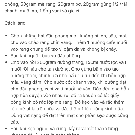
phộng, 50gram mè rang, 20gram bơ, 20gram gừng,1/2 trái
chanh, muối nở, 1 ống vani và gia vị.
Cách làm:
Chọn những hạt đậu phộng mới, không bị lép, sâu, mọt
cho vào chảo rang chín vàng. Thêm 1 muỗng cafe muối
vào rang chung để tạo vị đậm đà và không bị cháy.
Sau khi nguội, bóc vỏ đậu phộng
Cho vào nồi 200gram đường trắng, 150ml nước lọc và tí
muối rồi nấu cho tan đường. Cho gừng băm vào tạo
hương thơm, chỉnh lửa nhỏ nấu riu riu đến khi hỗn hợp
màu vàng đậm. Cho nước cốt chanh vào, khi đường đạt
cho đậu phộng, vani và tí muối nở vào. Đảo đều cho hỗn
hợp hòa quyện vào nhau rồi đổ ra khuôn có lót giấy
bóng kính có rắc lớp mè rang. Đổ kẹo vào và rắc thêm
lớp mè phía trên nữa và đặt thêm 1 lớp bóng kinh nữa.
Dùng vật nặng để đặt trên mặt cho phần kẹo được cứng
cáp.
Sau khi kẹo nguội và cứng, lấy ra và xắt thành từng