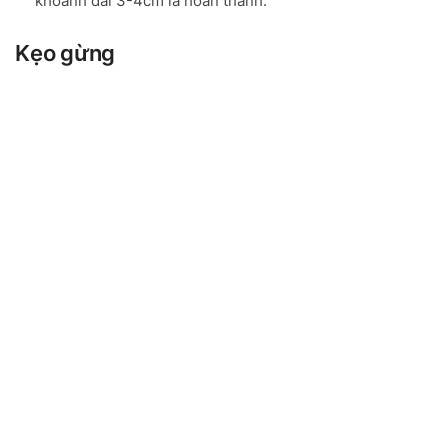
khoanh dài 3-4cm là hoàn thành.
Kẹo gừng