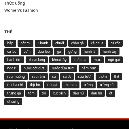
Thức uống
Women's Fashion
THẺ
bắp
bột mì
Chanh
chuối
chân gà
cà chua
cà rốt
cá lóc
cơm
dưa leo
gà
gừng
hành lá
hành tây
hành tím
khoai lang
khoai tây
khổ qua
mực
ngò gai
ngò rí
nước cốt dừa
nước dừa tươi
nấm rơm
rau muống
rau răm
sả
sả ớt
sữa tươi
thơm
thịt
thịt ba chỉ
thịt bò
thịt gà
thịt heo
trứng
trứng cút
trứng gà
tôm
tỏi
xúc xích
đậu hũ
đậu hủ
ớt
ớt sừng