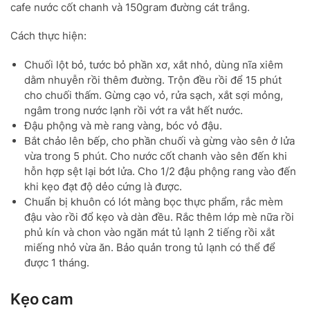
cafe nước cốt chanh và 150gram đường cát trắng.
Cách thực hiện:
Chuối lột bỏ, tước bỏ phần xơ, xắt nhỏ, dùng nĩa xiêm
dằm nhuyễn rồi thêm đường. Trộn đều rồi để 15 phút
cho chuối thấm. Gừng cạo vỏ, rửa sạch, xắt sợi mỏng,
ngâm trong nước lạnh rồi vớt ra vắt hết nước.
Đậu phộng và mè rang vàng, bóc vỏ đậu.
Bắt chảo lên bếp, cho phần chuối và gừng vào sên ở lửa
vừa trong 5 phút. Cho nước cốt chanh vào sên đến khi
hỗn hợp sệt lại bớt lửa. Cho 1/2 đậu phộng rang vào đến
khi kẹo đạt độ dẻo cứng là được.
Chuẩn bị khuôn có lót màng bọc thực phẩm, rắc mèm
đậu vào rồi đổ kẹo và dàn đều. Rắc thêm lớp mè nữa rồi
phủ kín và chon vào ngăn mát tủ lạnh 2 tiếng rồi xắt
miếng nhỏ vừa ăn. Bảo quản trong tủ lạnh có thể để
được 1 tháng.
Kẹo cam