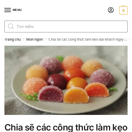
MENU
0
Đơn hàng trên 300k miễn phí ship
Trang chủ
Món ngon
Chia sẽ các công thức làm kẹo đãi khách ngày Tết
/
/
Chia sẽ các công thức làm kẹo