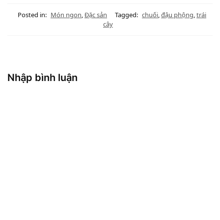
Posted in:
Món ngon
,
Đặc sản
Tagged:
chuối
,
đậu phộng
,
trái
cây
Nhập bình luận