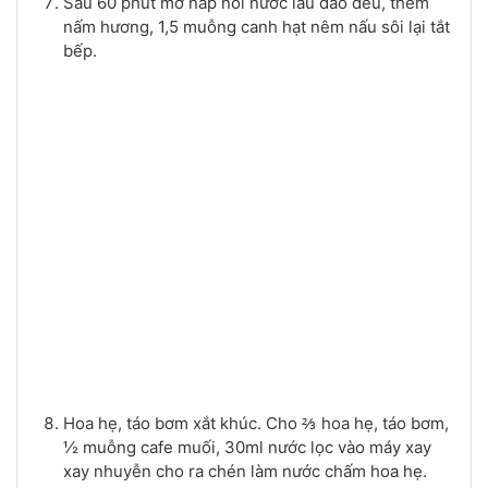
Sau 60 phút mở nắp nồi nước lẩu đảo đều, thêm
nấm hương, 1,5 muỗng canh hạt nêm nấu sôi lại tắt
bếp.
Hoa hẹ, táo bơm xắt khúc. Cho ⅔ hoa hẹ, táo bơm,
½ muỗng cafe muối, 30ml nước lọc vào máy xay
xay nhuyễn cho ra chén làm nước chấm hoa hẹ.