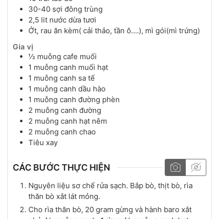
30-40
sợi
đông trùng
2,5
lit
nước dừa tươi
Ớt, rau ăn kèm( cải thảo, tần ô….), mì gói(mì trứng)
Gia vị
½
muỗng cafe
muối
1
muỗng canh
muối hạt
1
muỗng canh
sa tế
1
muỗng canh
dầu hào
1
muỗng canh
đường phèn
2
muỗng canh
đường
2
muỗng canh
hạt nêm
2
muỗng canh
chao
Tiêu xay
CÁC BƯỚC THỰC HIỆN
Nguyên liệu sơ chế rửa sạch. Bắp bò, thịt bò, rìa
thăn bò xắt lát mỏng.
Cho rìa thăn bò, 20 gram gừng và hành baro xắt