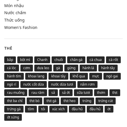
Món nhậu
Nước chấm
Thức uống
Women's Fashion
THẺ
bắp
bột mì
Chanh
chuối
chân gà
cà chua
cà rốt
cá lóc
cơm
dưa leo
gà
gừng
hành lá
hành tây
hành tím
khoai lang
khoai tây
khổ qua
mực
ngò gai
ngò rí
nước cốt dừa
nước dừa tươi
nấm rơm
rau muống
rau răm
sả
sả ớt
sữa tươi
thơm
thịt
thịt ba chỉ
thịt bò
thịt gà
thịt heo
trứng
trứng cút
trứng gà
tôm
tỏi
xúc xích
đậu hũ
đậu hủ
ớt
ớt sừng