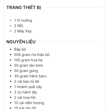
TRANG THIẾT BỊ
1 Vỉ nướng
2 Nồi
2 Máy Xay
NGUYÊN LIỆU
Bắp bò
500
gram
rìa thăn bò
100
gram
hoa hẹ
50
gram
táo bơm
50
gram
gừng
30
gram
hành baro
2
cái
bao tử dê
1
nhánh
quế cây
2
củ
hành tây
2
cái
hoa hồi
10
cái
nấm hương
15
trái
táo đỏ