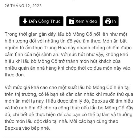
26 THÁNG 12, 2023
Đến Công Thức
Xem Video
In
Trong thời gian gần đây, lẩu bò Mông Cổ nổi lên như một
hiện tượng đối với những tín đồ yêu ẩm thực. Món ăn bắt
nguồn từ ẩm thực Trung Hoa này nhanh chóng chiếm được
cảm tình của hội sành ăn. Với sức hút như vậy, không khó
hiểu khi lẩu bò Mông Cổ trở thành món hút khách của
nhiều quán ăn nhà hàng khi chớp thời cơ đưa món này vào
thực đơn.
Với mức giá khá cao cho một suất lẩu bò Mông Cổ hiện tại
trên thị trường, có lẽ bạn sẽ cần cân nhắc khi muốn thử qua
món ăn mới lạ này. Hiểu được tâm lý đó, Bepxua đã tìm hiểu
và thử nghiệm để cho ra công thức nấu lẩu bò Mông Cổ đầy
đủ, chi tiết dễ thực hiện để các bạn có thể tự làm và thưởng
thức món lẩu độc đáo tại nhà. Mời các bạn cùng theo
Bepxua vào bếp nhé.