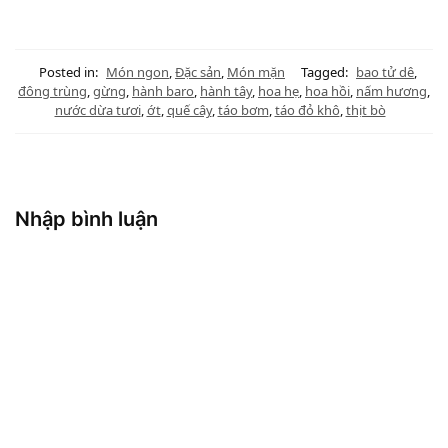
Posted in:
Món ngon
,
Đặc sản
,
Món mặn
Tagged:
bao tử dê
,
đông trùng
,
gừng
,
hành baro
,
hành tây
,
hoa hẹ
,
hoa hồi
,
nấm hương
,
nước dừa tươi
,
ớt
,
quế cây
,
táo bơm
,
táo đỏ khô
,
thịt bò
Nhập bình luận