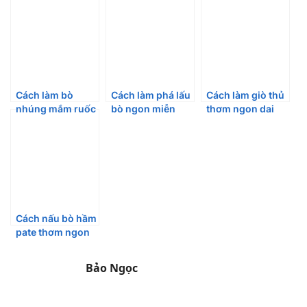
Cách làm bò
Cách làm phá lấu
Cách làm giò thủ
nhúng mắm ruốc
bò ngon miễn
thơm ngon dai
ngon hết ý
chê
giòn chắc nịch
Cách nấu bò hầm
pate thơm ngon
ăn là mê
Bảo Ngọc