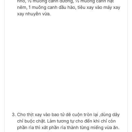
nhỏ, ½ muỗng canh đường, ½ muỗng canh hạt
nêm, 1 muỗng canh dầu hào, tiêu xay vào máy xay
xay nhuyễn vừa.
Cho thịt xay vào bao tử dê cuộn tròn lại ,dùng dây
chỉ buộc chặt. Làm tương tự cho đến khi chỉ còn
phần rìa thì xắt phần rìa thành từng miếng vừa ăn.