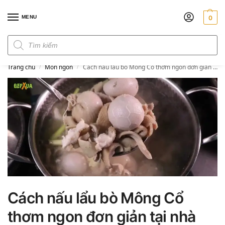
MENU
0
Đơn hàng trên 300k miễn phí ship
Trang chủ
Món ngon
Cách nấu lẩu bò Mông Cổ thơm ngon đơn giản tại nhà
/
/
Cách nấu lẩu bò Mông Cổ
thơm ngon đơn giản tại nhà