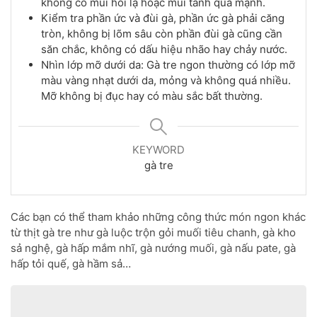
không có mùi hôi lạ hoặc mùi tanh quá mạnh.
Kiểm tra phần ức và đùi gà, phần ức gà phải căng
tròn, không bị lõm sâu còn phần đùi gà cũng cần
săn chắc, không có dấu hiệu nhão hay chảy nước.
Nhìn lớp mỡ dưới da: Gà tre ngon thường có lớp mỡ
màu vàng nhạt dưới da, mỏng và không quá nhiều.
Mỡ không bị đục hay có màu sắc bất thường.
KEYWORD
gà tre
Các bạn có thể tham khảo những công thức món ngon khác
từ thịt gà tre như gà luộc trộn gỏi muối tiêu chanh, gà kho
sả nghệ, gà hấp mắm nhĩ, gà nướng muối, gà nấu pate, gà
hấp tỏi quế, gà hầm sả…