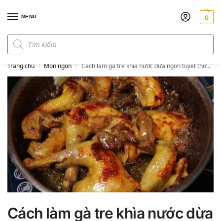
MENU
0
Đơn hàng trên 300k miễn phí ship
Trang chủ
Món ngon
Cách làm gà tre khìa nước dừa ngon tuyệt thơm nức mũi
/
/
Cách làm gà tre khìa nước dừa