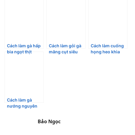
Cách làm gà hấp
Cách làm gỏi gà
Cách làm cuống
bia ngọt thịt
măng cụt siêu
họng heo khìa
ngon mê ly
hot siêu ngon
nước dừa gây
nghiện
Cách làm gà
nướng nguyên
con bằng nồi
chiên không dầu
Bảo Ngọc
thơm ngon siêu
dễ