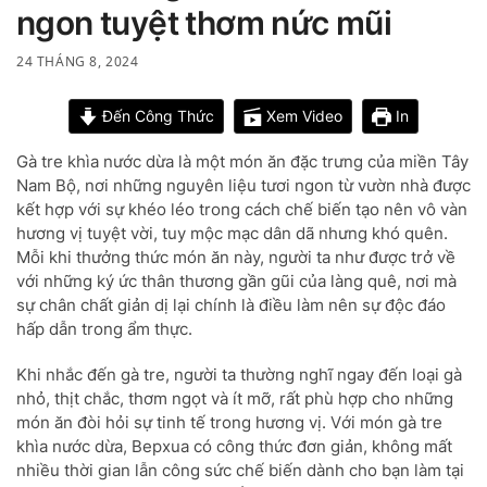
ngon tuyệt thơm nức mũi
24 THÁNG 8, 2024
Đến Công Thức
Xem Video
In
Gà tre khìa nước dừa là một món ăn đặc trưng của miền Tây
Nam Bộ, nơi những nguyên liệu tươi ngon từ vườn nhà được
kết hợp với sự khéo léo trong cách chế biến tạo nên vô vàn
hương vị tuyệt vời, tuy mộc mạc dân dã nhưng khó quên.
Mỗi khi thưởng thức món ăn này, người ta như được trở về
với những ký ức thân thương gần gũi của làng quê, nơi mà
sự chân chất giản dị lại chính là điều làm nên sự độc đáo
hấp dẫn trong ẩm thực.
Khi nhắc đến gà tre, người ta thường nghĩ ngay đến loại gà
nhỏ, thịt chắc, thơm ngọt và ít mỡ, rất phù hợp cho những
món ăn đòi hỏi sự tinh tế trong hương vị. Với món gà tre
khìa nước dừa, Bepxua có công thức đơn giản, không mất
nhiều thời gian lẫn công sức chế biến dành cho bạn làm tại