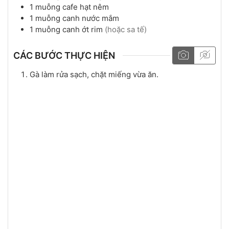
1
muỗng cafe
hạt nêm
1
muỗng canh
nước mắm
1
muỗng canh
ớt rim
(hoặc sa tế)
CÁC BƯỚC THỰC HIỆN
Gà làm rửa sạch, chặt miếng vừa ăn.