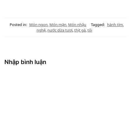
Posted in:
Món ngon
,
Món mặn
,
Món nhậu
Tagged:
hành tím
,
nghệ
,
nước dừa tươi
,
thịt gà
,
tỏi
Nhập bình luận