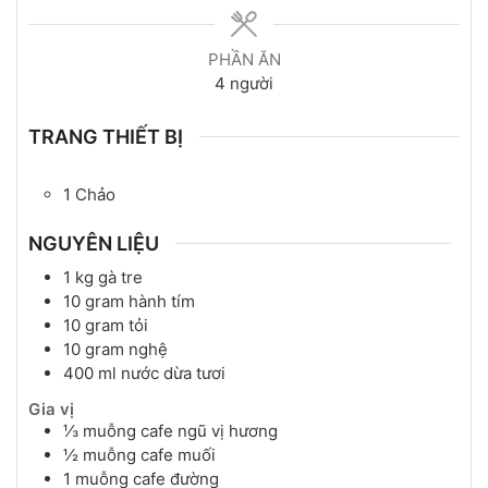
PHẦN ĂN
4
người
TRANG THIẾT BỊ
1 Chảo
NGUYÊN LIỆU
1
kg
gà tre
10
gram
hành tím
10
gram
tỏi
10
gram
nghệ
400
ml
nước dừa tươi
Gia vị
⅓
muỗng cafe
ngũ vị hương
½
muỗng cafe
muối
1
muỗng cafe
đường