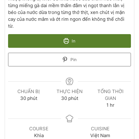
từng miếng gà dai mềm thấm đẫm vị ngọt thanh lẫn vị
béo của nước dừa trong từng thớ thịt, xen chút vị mặn
cay của nước mắm và ớt rim ngon đến không thể chối
từ.
In
Pin
CHUẨN BỊ
THỰC HIỆN
TỔNG THỜI
30
phút
30
phút
GIAN
1
hr
COURSE
CUISINE
Khìa
Việt Nam