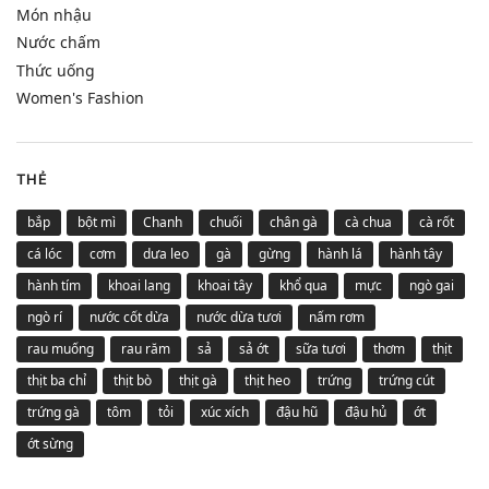
Món nhậu
Nước chấm
Thức uống
Women's Fashion
THẺ
bắp
bột mì
Chanh
chuối
chân gà
cà chua
cà rốt
cá lóc
cơm
dưa leo
gà
gừng
hành lá
hành tây
hành tím
khoai lang
khoai tây
khổ qua
mực
ngò gai
ngò rí
nước cốt dừa
nước dừa tươi
nấm rơm
rau muống
rau răm
sả
sả ớt
sữa tươi
thơm
thịt
thịt ba chỉ
thịt bò
thịt gà
thịt heo
trứng
trứng cút
trứng gà
tôm
tỏi
xúc xích
đậu hũ
đậu hủ
ớt
ớt sừng