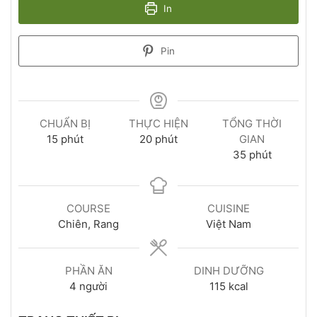
In
Pin
CHUẨN BỊ
THỰC HIỆN
TỔNG THỜI
15
phút
20
phút
GIAN
35
phút
COURSE
CUISINE
Chiên, Rang
Việt Nam
PHẦN ĂN
DINH DƯỠNG
4
người
115
kcal