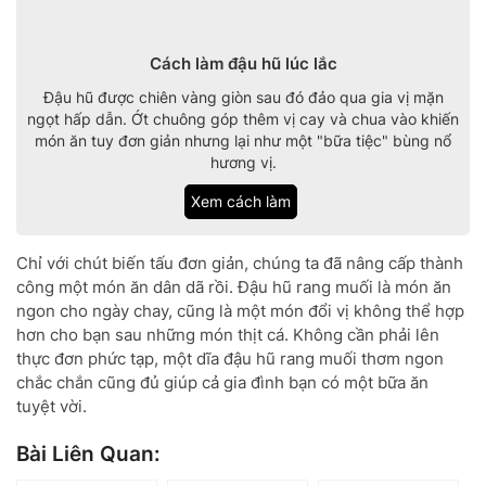
Cách làm đậu hũ lúc lắc
Đậu hũ được chiên vàng giòn sau đó đảo qua gia vị mặn
ngọt hấp dẫn. Ớt chuông góp thêm vị cay và chua vào khiến
món ăn tuy đơn giản nhưng lại như một "bữa tiệc" bùng nổ
hương vị.
Xem cách làm
Chỉ với chút biến tấu đơn giản, chúng ta đã nâng cấp thành
công một món ăn dân dã rồi. Đậu hũ rang muối là món ăn
ngon cho ngày chay, cũng là một món đổi vị không thể hợp
hơn cho bạn sau những món thịt cá. Không cần phải lên
thực đơn phức tạp, một dĩa đậu hũ rang muối thơm ngon
chắc chắn cũng đủ giúp cả gia đình bạn có một bữa ăn
tuyệt vời.
Bài Liên Quan: