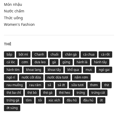
Món nhậu
Nước chấm
Thức uống
Women's Fashion
THẺ
bắp
bột mì
Chanh
chuối
chân gà
cà chua
cà rốt
cá lóc
cơm
dưa leo
gà
gừng
hành lá
hành tây
hành tím
khoai lang
khoai tây
khổ qua
mực
ngò gai
ngò rí
nước cốt dừa
nước dừa tươi
nấm rơm
rau muống
rau răm
sả
sả ớt
sữa tươi
thơm
thịt
thịt ba chỉ
thịt bò
thịt gà
thịt heo
trứng
trứng cút
trứng gà
tôm
tỏi
xúc xích
đậu hũ
đậu hủ
ớt
ớt sừng