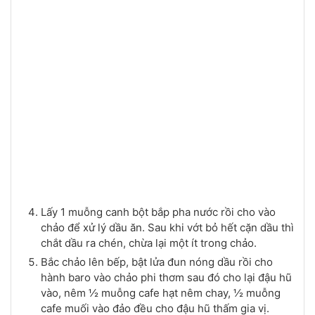
Lấy 1 muỗng canh bột bắp pha nước rồi cho vào
chảo để xử lý dầu ăn. Sau khi vớt bỏ hết cặn dầu thì
chắt dầu ra chén, chừa lại một ít trong chảo.
Bắc chảo lên bếp, bật lửa đun nóng dầu rồi cho
hành baro vào chảo phi thơm sau đó cho lại đậu hũ
vào, nêm ½ muỗng cafe hạt nêm chay, ½ muỗng
cafe muối vào đảo đều cho đậu hũ thấm gia vị.