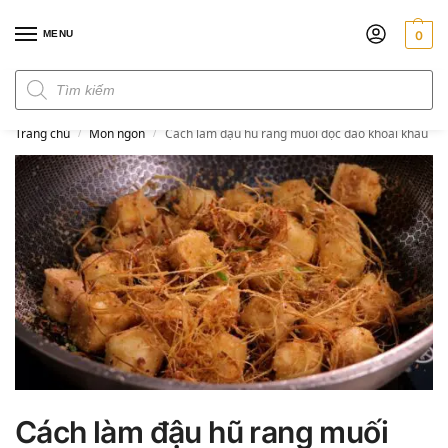
MENU
0
Đơn hàng trên 300k miễn phí ship
Trang chủ
Món ngon
Cách làm đậu hũ rang muối độc đáo khoái khẩu
/
/
Cách làm đậu hũ rang muối