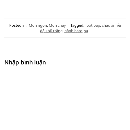
Posted in:
Món ngon
,
Món chay
Tagged:
bột bắp
,
cháo ăn liền
,
đậu hũ trắng
,
hành baro
,
sả
Nhập bình luận