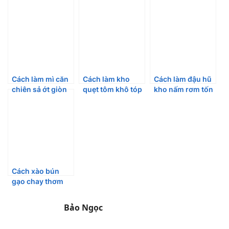
Cách làm mì căn
Cách làm kho
Cách làm đậu hũ
chiên sả ớt giòn
quẹt tôm khô tóp
kho nấm rơm tốn
cay ăn hoài
mỡ “ngon tuyệt
cơm ngày chay
không ngán
cú mèo”
Cách xào bún
gạo chay thơm
ngon, giữ sợi bún
tơi mềm
Bảo Ngọc