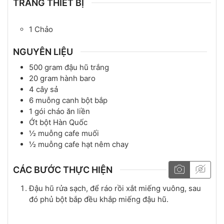
TRANG THIẾT BỊ
1 Chảo
NGUYÊN LIỆU
500
gram
đậu hũ trắng
20
gram
hành baro
4
cây
sả
6
muỗng canh
bột bắp
1
gói
cháo ăn liền
Ớt bột Hàn Quốc
½
muỗng cafe
muối
½
muỗng cafe
hạt nêm chay
CÁC BƯỚC THỰC HIỆN
Đậu hũ rửa sạch, để ráo rồi xắt miếng vuông, sau
đó phủ bột bắp đều khắp miếng đậu hũ.