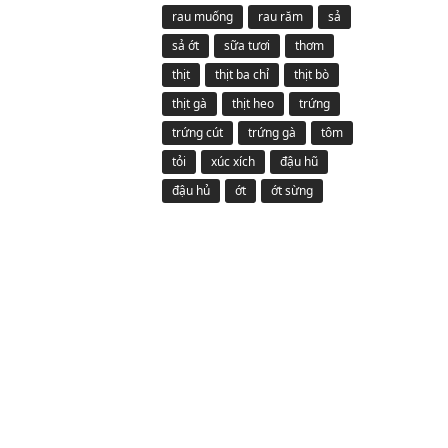
rau muống
rau răm
sả
sả ớt
sữa tươi
thơm
thịt
thịt ba chỉ
thịt bò
thịt gà
thịt heo
trứng
trứng cút
trứng gà
tôm
tỏi
xúc xích
đậu hũ
đậu hủ
ớt
ớt sừng