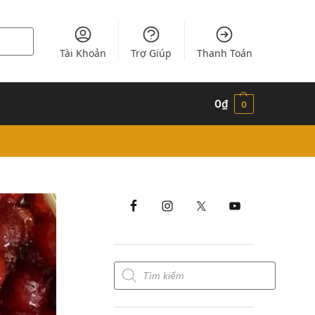
Tài Khoản
Trợ Giúp
Thanh Toán
0
₫
0