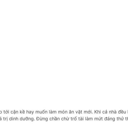
p tới cận kề hay muốn làm món ăn vặt mới. Khi cả nhà đều 
iá trị dinh dưỡng. Đừng chần chừ trổ tài làm mứt đáng thử 