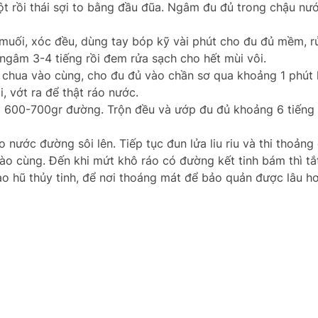
ột rồi thái sợi to bằng đầu đũa. Ngâm đu đủ trong chậu nư
muối, xóc đều, dùng tay bóp kỹ vài phút cho đu đủ mềm, rử
ngâm 3-4 tiếng rồi đem rửa sạch cho hết mùi vôi.
n chua vào cùng, cho đu đủ vào chần sơ qua khoảng 1 phút l
, vớt ra để thật ráo nước.
o 600-700gr đường. Trộn đều và ướp đu đủ khoảng 6 tiếng
nước đường sôi lên. Tiếp tục đun lửa liu riu và thi thoảng
vào cùng. Đến khi mứt khô ráo có đường kết tinh bám thì tắ
o hũ thủy tinh, để nơi thoáng mát để bảo quản được lâu hơ