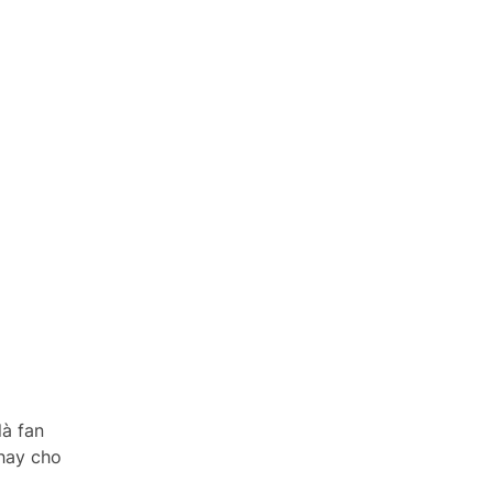
là fan
thay cho