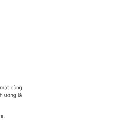
 mắt cùng
h ương là
a.