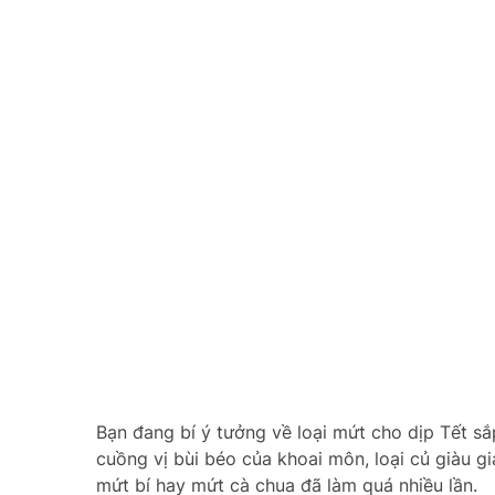
Bạn đang bí ý tưởng về loại mứt cho dịp Tết sắ
cuồng vị bùi béo của khoai môn, loại củ giàu g
mứt bí hay mứt cà chua đã làm quá nhiều lần.