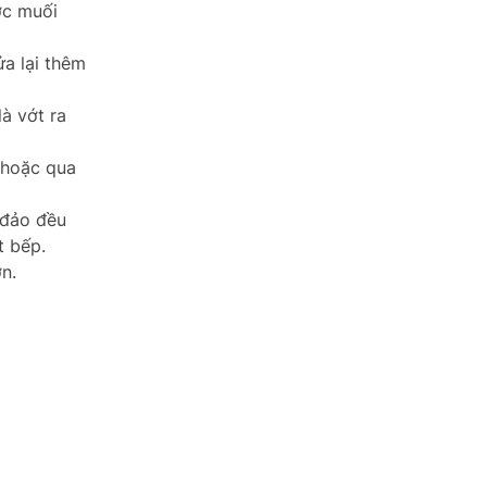
ớc muối
a lại thêm
à vớt ra
 hoặc qua
 đảo đều
t bếp.
n.