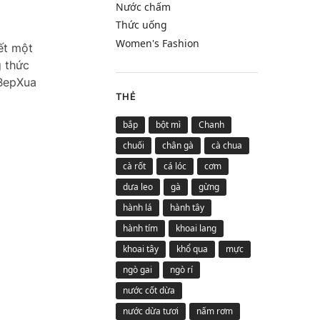
Nước chấm
Thức uống
Women's Fashion
ết một
g thức
 BepXua
THẺ
bắp
bột mì
Chanh
chuối
chân gà
cà chua
cà rốt
cá lóc
cơm
dưa leo
gà
gừng
hành lá
hành tây
hành tím
khoai lang
khoai tây
khổ qua
mực
ngò gai
ngò rí
nước cốt dừa
nước dừa tươi
nấm rơm