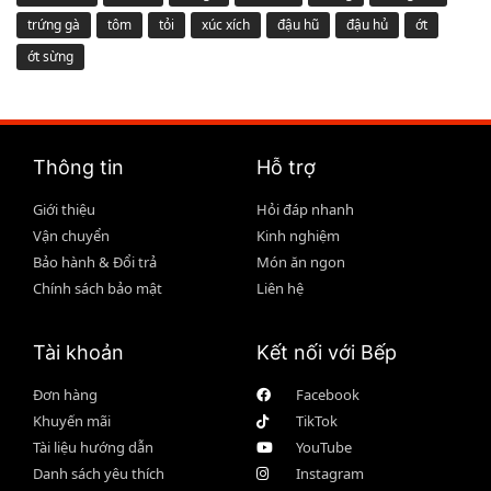
trứng gà
tôm
tỏi
xúc xích
đậu hũ
đậu hủ
ớt
ớt sừng
Thông tin
Hỗ trợ
Giới thiệu
Hỏi đáp nhanh
Vận chuyển
Kinh nghiệm
Bảo hành & Đổi trả
Món ăn ngon
Chính sách bảo mật
Liên hệ
Tài khoản
Kết nối với Bếp
Đơn hàng
Facebook
Khuyến mãi
TikTok
Tài liệu hướng dẫn
YouTube
Danh sách yêu thích
Instagram