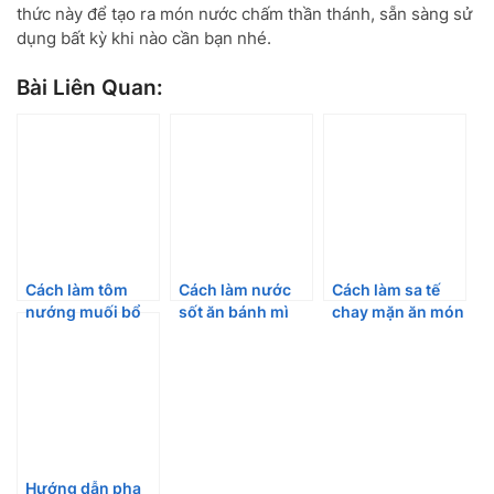
thức này để tạo ra món nước chấm thần thánh, sẵn sàng sử
dụng bất kỳ khi nào cần bạn nhé.
Bài Liên Quan:
Cách làm tôm
Cách làm nước
Cách làm sa tế
nướng muối bổ
sốt ăn bánh mì
chay mặn ăn món
dưỡng & nước
thịt, xôi mặn
gì cũng ngon
chấm hải sản
Hướng dẫn pha