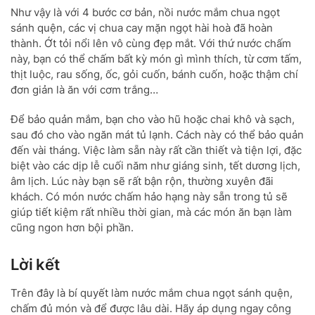
Như vậy là với 4 bước cơ bản, nồi nước mắm chua ngọt
sánh quện, các vị chua cay mặn ngọt hài hoà đã hoàn
thành. Ớt tỏi nổi lên vô cùng đẹp mắt. Với thứ nước chấm
này, bạn có thể chấm bất kỳ món gì mình thích, từ cơm tấm,
thịt luộc, rau sống, ốc, gỏi cuốn, bánh cuốn, hoặc thậm chí
đơn giản là ăn với cơm trắng…
Để bảo quản mắm, bạn cho vào hũ hoặc chai khô và sạch,
sau đó cho vào ngăn mát tủ lạnh. Cách này có thể bảo quản
đến vài tháng. Việc làm sẵn này rất cần thiết và tiện lợi, đặc
biệt vào các dịp lễ cuối năm như giáng sinh, tết dương lịch,
âm lịch. Lúc này bạn sẽ rất bận rộn, thường xuyên đãi
khách. Có món nước chấm hảo hạng này sẵn trong tủ sẽ
giúp tiết kiệm rất nhiều thời gian, mà các món ăn bạn làm
cũng ngon hơn bội phần.
Lời kết
Trên đây là bí quyết làm nước mắm chua ngọt sánh quện,
chấm đủ món và để được lâu dài. Hãy áp dụng ngay công