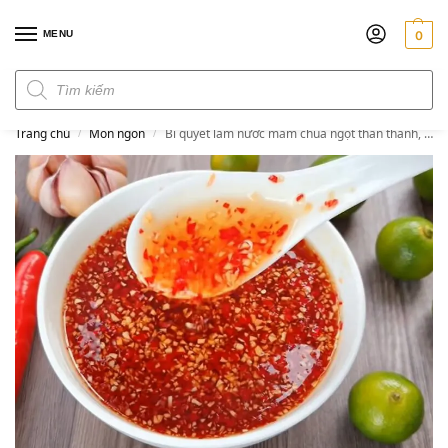
MENU
0
Đơn hàng trên 300k miễn phí ship
Trang chủ
Món ngon
Bí quyết làm nước mắm chua ngọt thần thánh, chấm đủ món, để vài tháng vẫn thơm ngon
/
/