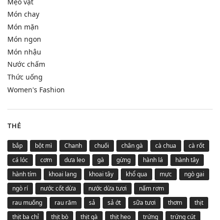
Mẹo vặt
Món chay
Món mặn
Món ngon
Món nhậu
Nước chấm
Thức uống
Women's Fashion
THẺ
bắp
bột mì
Chanh
chuối
chân gà
cà chua
cà rốt
cá lóc
cơm
dưa leo
gà
gừng
hành lá
hành tây
hành tím
khoai lang
khoai tây
khổ qua
mực
ngò gai
ngò rí
nước cốt dừa
nước dừa tươi
nấm rơm
rau muống
rau răm
sả
sả ớt
sữa tươi
thơm
thịt
thịt ba chỉ
thịt bò
thịt gà
thịt heo
trứng
trứng cút