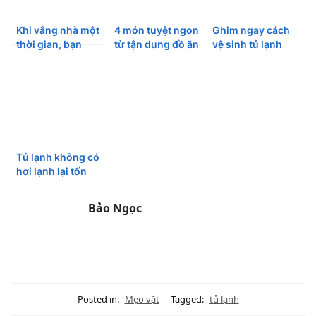
Khi vắng nhà một
4 món tuyệt ngon
Ghim ngay cách
thời gian, bạn
từ tận dụng đồ ăn
vệ sinh tủ lạnh
nhớ bỏ đồng xu
thừa trong tủ
đơn giản, giúp tủ
vào tủ lạnh, điều
lạnh
sạch bong kin kít
kỳ diệu sẽ xảy ra
Tủ lạnh không có
hơi lạnh lại tốn
điện do 3 thói
quen xấu của các
Bảo Ngọc
bà nội trợ
Posted in:
Mẹo vặt
Tagged:
tủ lạnh