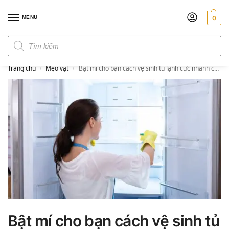
MENU
0
Đơn hàng trên 300k miễn phí ship
Trang chủ
Mẹo vặt
Bật mí cho bạn cách vệ sinh tủ lạnh cực nhanh cho các bà nội trợ
/
/
Bật mí cho bạn cách vệ sinh tủ