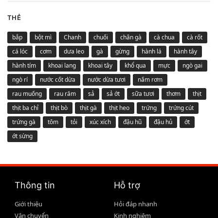
THẺ
bắp
bột mì
Chanh
chuối
chân gà
cà chua
cà rốt
cá lóc
cơm
dưa leo
gà
gừng
hành lá
hành tây
hành tím
khoai lang
khoai tây
khổ qua
mực
ngò gai
ngò rí
nước cốt dừa
nước dừa tươi
nấm rơm
rau muống
rau răm
sả
sả ớt
sữa tươi
thơm
thịt
thịt ba chỉ
thịt bò
thịt gà
thịt heo
trứng
trứng cút
trứng gà
tôm
tỏi
xúc xích
đậu hũ
đậu hủ
ớt
ớt sừng
Thông tin
Hỗ trợ
Giới thiệu
Hỏi đáp nhanh
Vận chuyển
Kinh nghiệm