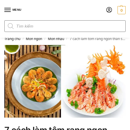
MENU
0
Đơn hàng trên 300k miễn phí ship
Trang chủ
Món ngon
Món nhậu
7 cách làm tôm rang ngon thần sầu “càng ăn càng kích thích”
/
/
/