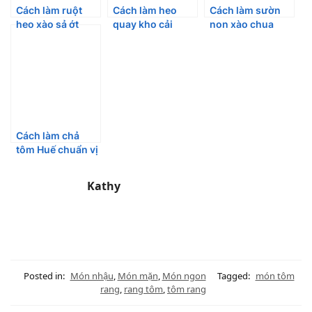
Cách làm ruột
Cách làm heo
Cách làm sườn
heo xào sả ớt
quay kho cải
non xào chua
ngon
chua đậm đà cho
ngọt càng ăn
mâm cơm gia
càng ghiền
đình
Cách làm chả
tôm Huế chuẩn vị
thương nhớ
Kathy
Posted in:
Món nhậu
,
Món mặn
,
Món ngon
Tagged:
món tôm
rang
,
rang tôm
,
tôm rang