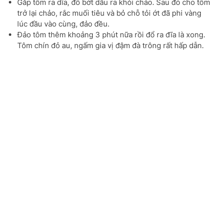
Gắp tôm ra dĩa, đổ bớt dầu ra khỏi chảo. Sau đó cho tôm
trở lại chảo, rắc muối tiêu và bỏ chỗ tỏi ớt đã phi vàng
lúc đầu vào cùng, đảo đều.
Đảo tôm thêm khoảng 3 phút nữa rồi đổ ra đĩa là xong.
Tôm chín đỏ au, ngấm gia vị đậm đà trông rất hấp dẫn.