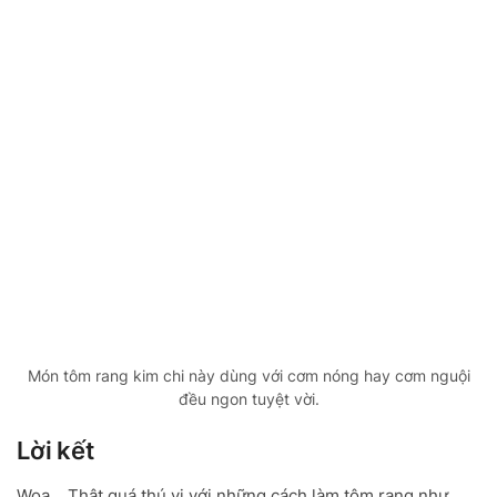
Món tôm rang kim chi này dùng với cơm nóng hay cơm nguội
đều ngon tuyệt vời.
Lời kết
Woa… Thật quá thú vị với những cách làm tôm rang như