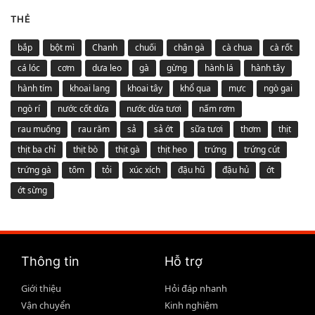
THẺ
bắp
bột mì
Chanh
chuối
chân gà
cà chua
cà rốt
cá lóc
cơm
dưa leo
gà
gừng
hành lá
hành tây
hành tím
khoai lang
khoai tây
khổ qua
mực
ngò gai
ngò rí
nước cốt dừa
nước dừa tươi
nấm rơm
rau muống
rau răm
sả
sả ớt
sữa tươi
thơm
thịt
thịt ba chỉ
thịt bò
thịt gà
thịt heo
trứng
trứng cút
trứng gà
tôm
tỏi
xúc xích
đậu hũ
đậu hủ
ớt
ớt sừng
Thông tin
Hỗ trợ
Giới thiệu
Hỏi đáp nhanh
Vận chuyển
Kinh nghiệm