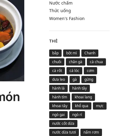
Nước chấm
Thức uống
Women's Fashion
THẺ
bắp
bột mì
Chanh
chuối
chân gà
cà chua
cà rốt
cá lóc
cơm
dưa leo
gà
gừng
hành lá
hành tây
 món
hành tím
khoai lang
khoai tây
khổ qua
mực
ngò gai
ngò rí
nước cốt dừa
nước dừa tươi
nấm rơm