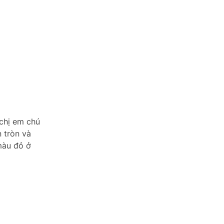
 chị em chú
 tròn và
màu đỏ ở