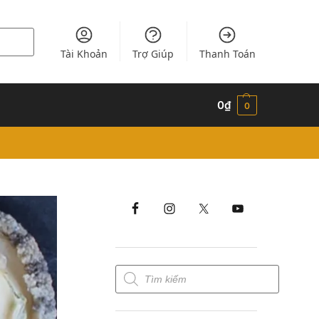
Tài Khoản
Trợ Giúp
Thanh Toán
0
₫
0