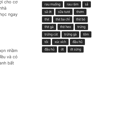
ợi cho cơ
rau muống
rau răm
sả
 nhà
sả ớt
sữa tươi
thơm
 học ngay
thịt
thịt ba chỉ
thịt bò
thịt gà
thịt heo
trứng
trứng cút
trứng gà
tôm
tỏi
xúc xích
đậu hũ
đậu hủ
ớt
ớt sừng
chọn nhầm
đều và có
anh bất