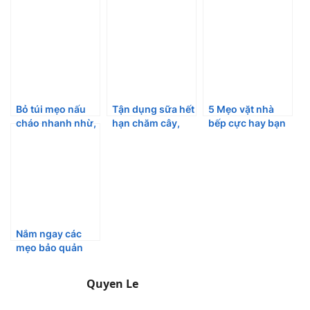
Bỏ túi mẹo nấu
Tận dụng sữa hết
5 Mẹo vặt nhà
cháo nhanh nhừ,
hạn chăm cây,
bếp cực hay bạn
thơm ngon
làm sạch đồ nội
nên biết
thất không gì tốt
hơn
Nắm ngay các
mẹo bảo quản
gia vị để lâu
không bay mùi
Quyen Le
hay hư hỏng