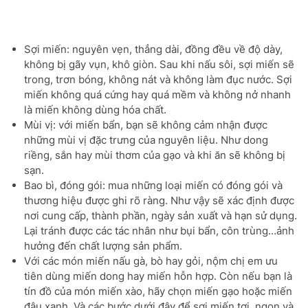
Sợi miến: nguyên vẹn, thẳng dài, đồng đều về độ dày,
không bị gãy vụn, khô giòn. Sau khi nấu sôi, sợi miến sẽ
trong, trơn bóng, không nát và không làm đục nước. Sợi
miến không quá cứng hay quá mềm và không nở nhanh
là miến không dùng hóa chất.
Mùi vị: với miến bẩn, bạn sẽ không cảm nhận được
những mùi vị đặc trưng của nguyên liệu. Như dong
riềng, sắn hay mùi thơm của gạo và khi ăn sẽ không bị
sạn.
Bao bì, đóng gói: mua những loại miến có đóng gói và
thương hiệu được ghi rõ ràng. Như vậy sẽ xác định được
nơi cung cấp, thành phần, ngày sản xuất và hạn sử dụng.
Lại tránh được các tác nhân như bụi bẩn, côn trùng…ảnh
hưởng đến chất lượng sản phẩm.
Với các món miến nấu gà, bò hay gỏi, nộm chị em ưu
tiên dùng miến dong hay miến hỗn hợp. Còn nếu bạn là
tín đồ của món miến xào, hãy chọn miến gạo hoặc miến
đậu xanh. Và các bước dưới đây để sợi miến tơi, ngon và