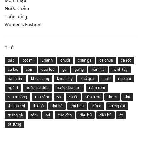
Món nhậu
Nước chấm
Thức uống
Women's Fashion
THẺ
bắp
bột mì
Chanh
chuối
chân gà
cà chua
cà rốt
cá lóc
cơm
dưa leo
gà
gừng
hành lá
hành tây
hành tím
khoai lang
khoai tây
khổ qua
mực
ngò gai
ngò rí
nước cốt dừa
nước dừa tươi
nấm rơm
rau muống
rau răm
sả
sả ớt
sữa tươi
thơm
thịt
thịt ba chỉ
thịt bò
thịt gà
thịt heo
trứng
trứng cút
trứng gà
tôm
tỏi
xúc xích
đậu hũ
đậu hủ
ớt
ớt sừng