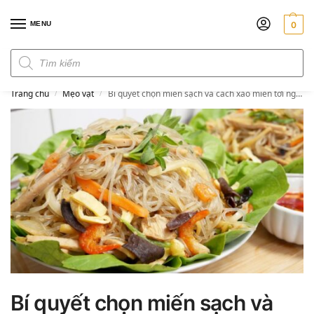
MENU
0
Đơn hàng trên 300k miễn phí ship
Trang chủ
Mẹo vặt
Bí quyết chọn miến sạch và cách xào miến tơi ngon, không dính
/
/
Bí quyết chọn miến sạch và