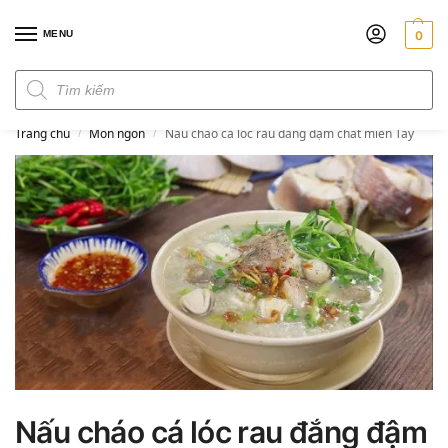
MENU
0
Đơn hàng trên 300k miễn phí ship
Trang chủ
Món ngon
Nấu cháo cá lóc rau đắng đậm chất miền Tây
/
/
Nấu cháo cá lóc rau đắng đậm