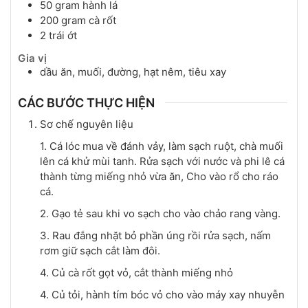
50
gram
hành lá
200
gram
cà rốt
2
trái
ớt
Gia vị
dầu ăn, muối, đường, hạt nêm, tiêu xay
CÁC BƯỚC THỰC HIỆN
Sơ chế nguyên liệu
1. Cá lóc mua về đánh vảy, làm sạch ruột, chà muối
lên cá khử mùi tanh. Rửa sạch với nước và phi lê cá
thành từng miếng nhỏ vừa ăn, Cho vào rổ cho ráo
cá.
2. Gạo tẻ sau khi vo sạch cho vào chảo rang vàng.
3. Rau đắng nhặt bỏ phần úng rồi rửa sạch, nấm
rơm giữ sạch cắt làm đôi.
4. Củ cà rốt gọt vỏ, cắt thành miếng nhỏ
4. Củ tỏi, hành tím bóc vỏ cho vào máy xay nhuyễn