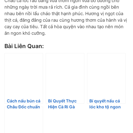
Cháo cá lóc rau đắng vừa thơm ngon vừa bổ dưỡng cho
những ngày trời mưa rả rích. Cả gia đình cùng ngồi bên
nhau bên nồi lẩu cháo thật hạnh phúc. Hương vị ngọt của
thịt cá, đăng đắng của rau cùng hương thơm của hành và vị
cay cay của tiêu. Tất cả hòa quyện vào nhau tạo nên món
ăn ngon khó cưỡng.
Bài Liên Quan:
Cách nấu bún cá
Bí Quyết Thực
Bí quyết nấu cá
Châu Đốc chuẩn
Hiện Cà Ri Gà
lóc kho tộ ngon
miền Tây sông
Sake Ngon Đậm
“vét sạch” nồi
nước
Vị
cơm