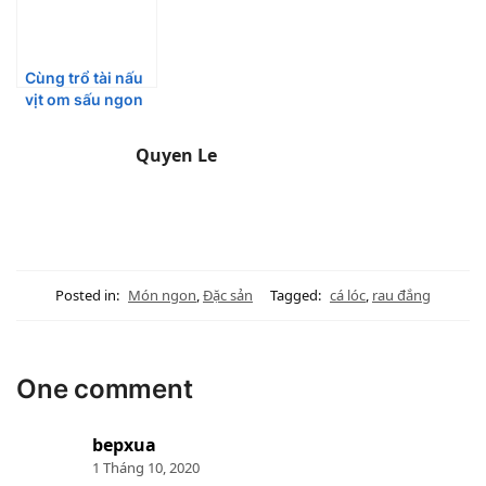
Cùng trổ tài nấu
vịt om sấu ngon
đúng chuẩn Hà
Nội nhất
Quyen Le
Posted in:
Món ngon
,
Đặc sản
Tagged:
cá lóc
,
rau đắng
One comment
bepxua
1 Tháng 10, 2020