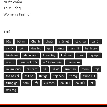
Nước chấm
Thức uống
Women's Fashion
THẺ
bắp
bột mì
Chanh
chuối
chân gà
cà chua
cà rốt
cá lóc
cơm
dưa leo
gà
gừng
hành lá
hành tây
hành tím
khoai lang
khoai tây
khổ qua
mực
ngò gai
ngò rí
nước cốt dừa
nước dừa tươi
nấm rơm
rau muống
rau răm
sả
sả ớt
sữa tươi
thơm
thịt
thịt ba chỉ
thịt bò
thịt gà
thịt heo
trứng
trứng cút
trứng gà
tôm
tỏi
xúc xích
đậu hũ
đậu hủ
ớt
ớt sừng