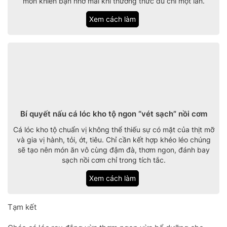
món khiến bạn nhớ mãi khi thưởng thức dù chỉ một lần.
Xem cách làm
Bí quyết nấu cá lóc kho tộ ngon “vét sạch” nồi cơm
Cá lóc kho tộ chuẩn vị không thể thiếu sự có mặt của thịt mỡ
và gia vị hành, tỏi, ớt, tiêu. Chỉ cần kết hợp khéo léo chúng
sẽ tạo nên món ăn vô cùng đậm đà, thơm ngon, đánh bay
sạch nồi cơm chỉ trong tích tắc.
Xem cách làm
Tạm kết