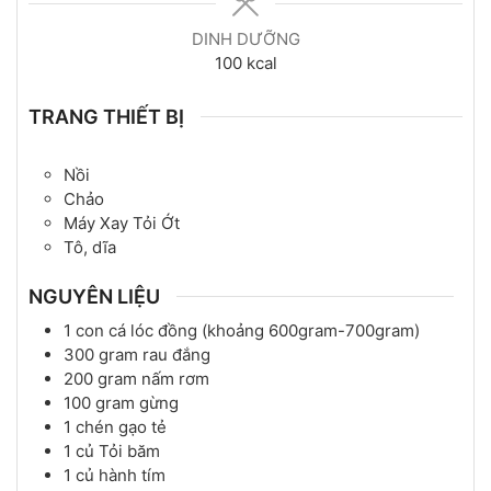
DINH DƯỠNG
100
kcal
TRANG THIẾT BỊ
Nồi
Chảo
Máy Xay Tỏi Ớt
Tô, dĩa
NGUYÊN LIỆU
1
con
cá lóc đồng (khoảng 600gram-700gram)
300
gram
rau đắng
200
gram
nấm rơm
100
gram
gừng
1
chén
gạo tẻ
1
củ
Tỏi băm
1
củ
hành tím