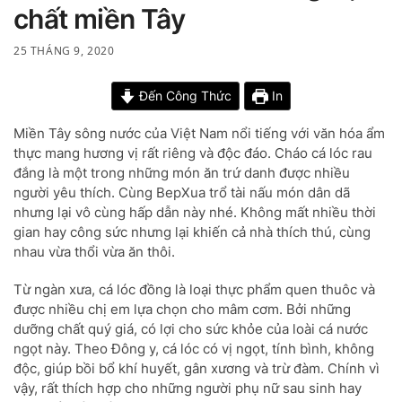
chất miền Tây
25 THÁNG 9, 2020
Đến Công Thức
In
Miền Tây sông nước của Việt Nam nổi tiếng với văn hóa ẩm
thực mang hương vị rất riêng và độc đáo. Cháo cá lóc rau
đắng là một trong những món ăn trứ danh được nhiều
người yêu thích. Cùng BepXua trổ tài nấu món dân dã
nhưng lại vô cùng hấp dẫn này nhé. Không mất nhiều thời
gian hay công sức nhưng lại khiến cả nhà thích thú, cùng
nhau vừa thổi vừa ăn thôi.
Từ ngàn xưa, cá lóc đồng là loại thực phẩm quen thuôc và
được nhiều chị em lựa chọn cho mâm cơm. Bởi những
dưỡng chất quý giá, có lợi cho sức khỏe của loài cá nước
ngọt này. Theo Đông y, cá lóc có vị ngọt, tính bình, không
độc, giúp bồi bổ khí huyết, gân xương và trừ đàm. Chính vì
vậy, rất thích hợp cho những người phụ nữ sau sinh hay