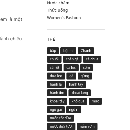
Nước chấm
Thức uống
Women's Fashion
xem là một
dành chiêu
THẺ
bắp
bột mì
Chanh
chuối
chân gà
cà chua
cà rốt
cá lóc
cơm
dưa leo
gà
gừng
hành lá
hành tây
hành tím
khoai lang
khoai tây
khổ qua
mực
ngò gai
ngò rí
nước cốt dừa
nước dừa tươi
nấm rơm