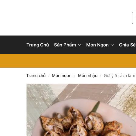
Trang Chủ
Sản Phẩm
Món Ngon
Chia Sẻ
Trang chủ
Món ngon
Món nhậu
Gợi ý 5 cách là
/
/
/