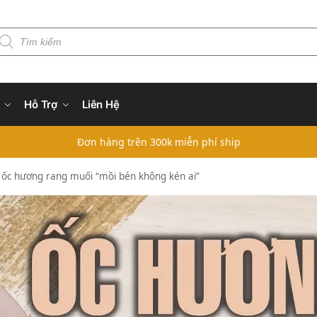
Hỗ Trợ
Liên Hệ
Đơn hàng trên 300k miễn phí ship
m ốc hương rang muối “mồi bén không kén ai”