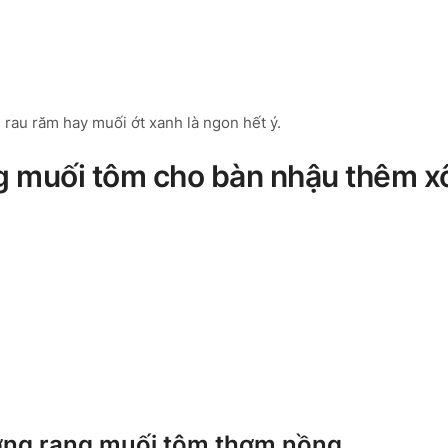
rau răm hay muối ớt xanh là ngon hết ý.
ng muối tôm cho bàn nhậu thêm 
ương rang muối tôm thơm nồng