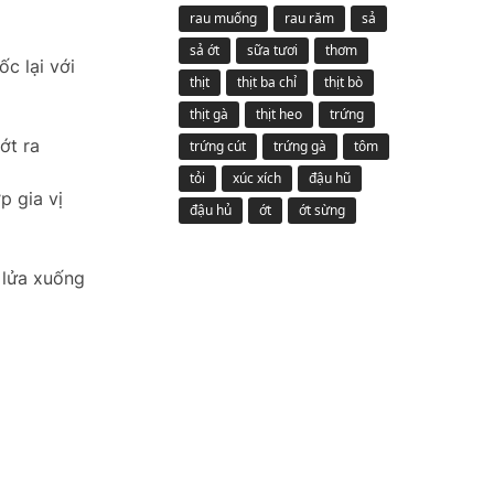
rau muống
rau răm
sả
sả ớt
sữa tươi
thơm
c lại với
thịt
thịt ba chỉ
thịt bò
thịt gà
thịt heo
trứng
ớt ra
trứng cút
trứng gà
tôm
tỏi
xúc xích
đậu hũ
p gia vị
đậu hủ
ớt
ớt sừng
 lửa xuống