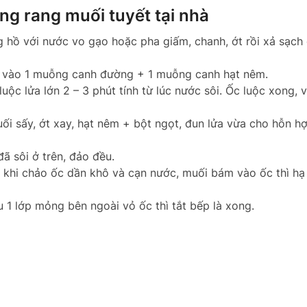
ng rang muối tuyết tại nhà
 hồ với nước vo gạo hoặc pha giấm, chanh, ớt rồi xả sạch ố
 cho vào 1 muỗng canh đường + 1 muỗng canh hạt nêm.
ộc lửa lớn 2 – 3 phút tính từ lúc nước sôi. Ốc luộc xong, v
i sấy, ớt xay, hạt nêm + bột ngọt, đun lửa vừa cho hỗn hợ
ã sôi ở trên, đảo đều.
n khi chảo ốc dần khô và cạn nước, muối bám vào ốc thì hạ
 1 lớp mỏng bên ngoài vỏ ốc thì tắt bếp là xong.