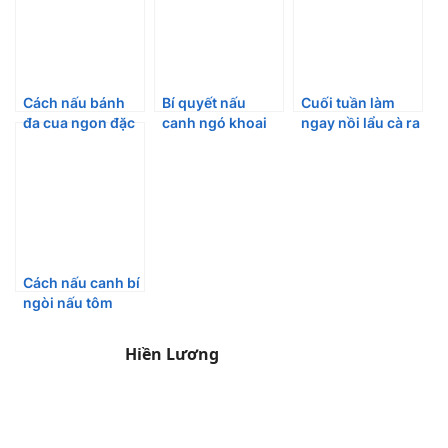
Cách nấu bánh
Bí quyết nấu
Cuối tuần làm
đa cua ngon đặc
canh ngó khoai
ngay nồi lẩu cà ra
sản Hải Phòng
nấu tôm không
thơm nức mũi
ngứa, đảm bảo
cho cả gia đình
thơm ngon
Cách nấu canh bí
ngòi nấu tôm
thanh ngọt, giải
nhiệt cho gia
Hiền Lương
đình