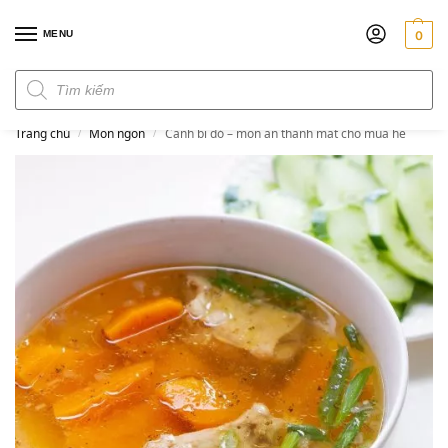
MENU
0
Đơn hàng trên 300k miễn phí ship
Trang chủ
Món ngon
Canh bí đỏ – món ăn thanh mát cho mùa hè
/
/