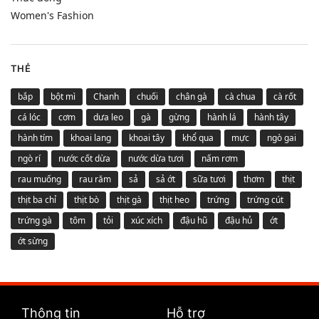
Women's Fashion
THẺ
bắp
bột mì
Chanh
chuối
chân gà
cà chua
cà rốt
cá lóc
cơm
dưa leo
gà
gừng
hành lá
hành tây
hành tím
khoai lang
khoai tây
khổ qua
mực
ngò gai
ngò rí
nước cốt dừa
nước dừa tươi
nấm rơm
rau muống
rau răm
sả
sả ớt
sữa tươi
thơm
thịt
thịt ba chỉ
thịt bò
thịt gà
thịt heo
trứng
trứng cút
trứng gà
tôm
tỏi
xúc xích
đậu hũ
đậu hủ
ớt
ớt sừng
Thông tin
Hỗ trợ