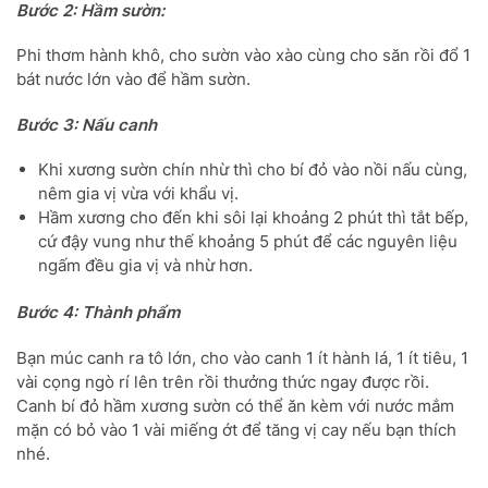
Bước 2: Hầm sườn:
Phi thơm hành khô, cho sườn vào xào cùng cho săn rồi đổ 1
bát nước lớn vào để hầm sườn.
Bước 3: Nấu canh
Khi xương sườn chín nhừ thì cho bí đỏ vào nồi nấu cùng,
nêm gia vị vừa với khẩu vị.
Hầm xương cho đến khi sôi lại khoảng 2 phút thì tắt bếp,
cứ đậy vung như thế khoảng 5 phút để các nguyên liệu
ngấm đều gia vị và nhừ hơn.
Bước 4: Thành phẩm
Bạn múc canh ra tô lớn, cho vào canh 1 ít hành lá, 1 ít tiêu, 1
vài cọng ngò rí lên trên rồi thưởng thức ngay được rồi.
Canh bí đỏ hầm xương sườn có thể ăn kèm với nước mắm
mặn có bỏ vào 1 vài miếng ớt để tăng vị cay nếu bạn thích
nhé.