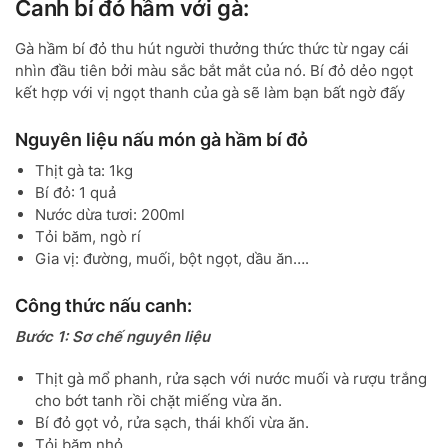
Canh bí đỏ hầm với gà:
Gà hầm bí đỏ thu hút người thưởng thức thức từ ngay cái
nhìn đầu tiên bởi màu sắc bắt mắt của nó. Bí đỏ dẻo ngọt
kết hợp với vị ngọt thanh của gà sẽ làm bạn bất ngờ đấy
Nguyên liệu nấu món gà hầm bí đỏ
Thịt gà ta: 1kg
Bí đỏ: 1 quả
Nước dừa tươi: 200ml
Tỏi băm, ngò rí
Gia vị: đường, muối, bột ngọt, dầu ăn….
Công thức nấu canh:
Bước 1: Sơ chế nguyên liệu
Thịt gà mổ phanh, rửa sạch với nước muối và rượu trắng
cho bớt tanh rồi chặt miếng vừa ăn.
Bí đỏ gọt vỏ, rửa sạch, thái khối vừa ăn.
Tỏi băm nhỏ