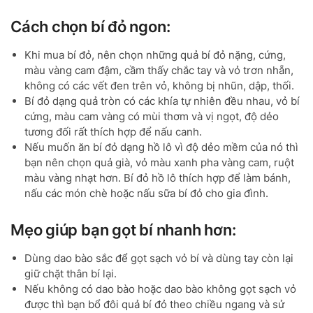
Cách chọn bí đỏ ngon:
Khi mua bí đỏ, nên chọn những quả bí đỏ nặng, cứng,
màu vàng cam đậm, cầm thấy chắc tay và vỏ trơn nhẵn,
không có các vết đen trên vỏ, không bị nhũn, dập, thối.
Bí đỏ dạng quả tròn có các khía tự nhiên đều nhau, vỏ bí
cứng, màu cam vàng có mùi thơm và vị ngọt, độ dẻo
tương đối rất thích hợp để nấu canh.
Nếu muốn ăn bí đỏ dạng hồ lô vì độ dẻo mềm của nó thì
bạn nên chọn quả già, vỏ màu xanh pha vàng cam, ruột
màu vàng nhạt hơn. Bí đỏ hồ lô thích hợp để làm bánh,
nấu các món chè hoặc nấu sữa bí đỏ cho gia đình.
Mẹo giúp bạn gọt bí nhanh hơn:
Dùng dao bào sắc để gọt sạch vỏ bí và dùng tay còn lại
giữ chặt thân bí lại.
Nếu không có dao bào hoặc dao bào không gọt sạch vỏ
được thì bạn bổ đôi quả bí đỏ theo chiều ngang và sử