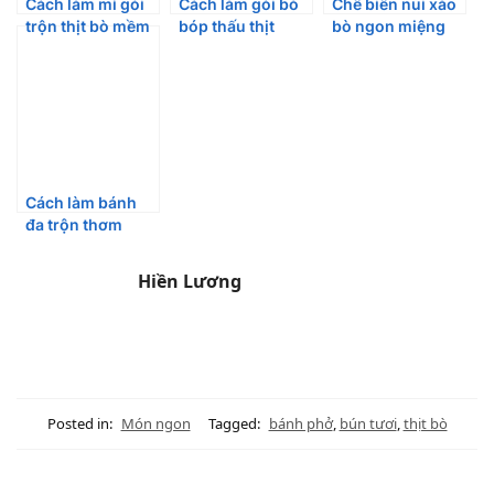
Cách làm mì gói
Cách làm gỏi bò
Chế biến nui xào
trộn thịt bò mềm
bóp thấu thịt
bò ngon miệng
ngon,nhanh gọn
mềm ngọt không
cho những buổi
dai
“ngán” cơm
Cách làm bánh
đa trộn thơm
ngon, hấp dẫn
Hiền Lương
Posted in:
Món ngon
Tagged:
bánh phở
,
bún tươi
,
thịt bò