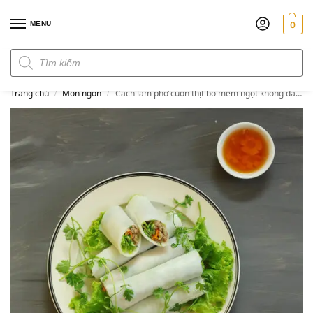
MENU
0
Đơn hàng trên 300k miễn phí ship
Trang chủ
Món ngon
Cách làm phở cuốn thịt bò mềm ngọt không dai cho bữa ăn cuối tuần
/
/