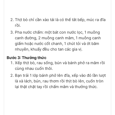
Thịt bò chỉ cần xào tái là có thể tắt bếp, múc ra đĩa
rồi.
Pha nước chấm: một bát con nước lọc, 1 muỗng
canh đường, 2 muỗng canh mắm, 1 muỗng canh
giấm hoặc nước cốt chanh, 1 chút tỏi và ớt băm
nhuyễn, khuấy đều cho tan các gia vị.
Bước 3: Thưởng thức
Xếp thịt bò, rau sống, bún và bánh phở ra mâm rồi
cùng nhau cuốn thôi.
Bạn trải 1 lớp bánh phở lên đĩa, xếp vào đó lần lượt
là xà lách, bún, rau thơm rồi thịt bò lên, cuốn tròn
lại thật chặt tay rồi chấm mắm và thưởng thức.