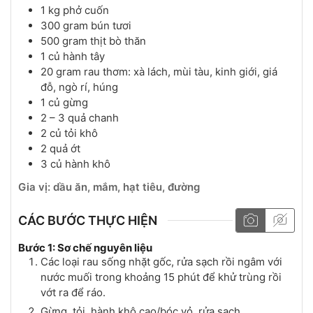
1
kg
phở cuốn
300
gram
bún tươi
500
gram
thịt bò thăn
1
củ
hành tây
20
gram
rau thơm: xà lách, mùi tàu, kinh giới, giá
đỗ, ngò rí, húng
1
củ
gừng
2 – 3
quả
chanh
2
củ
tỏi khô
2
quả
ớt
3
củ
hành khô
Gia vị: dầu ăn, mắm, hạt tiêu, đường
CÁC BƯỚC THỰC HIỆN
Bước 1: Sơ chế nguyên liệu
Các loại rau sống nhặt gốc, rửa sạch rồi ngâm với
nước muối trong khoảng 15 phút để khử trùng rồi
vớt ra để ráo.
Gừng, tỏi, hành khô cạo/bóc vỏ, rửa sạch.