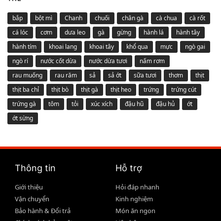
bắp
bột mì
Chanh
chuối
chân gà
cà chua
cà rốt
cá lóc
cơm
dưa leo
gà
gừng
hành lá
hành tây
hành tím
khoai lang
khoai tây
khổ qua
mực
ngò gai
ngò rí
nước cốt dừa
nước dừa tươi
nấm rơm
rau muống
rau răm
sả
sả ớt
sữa tươi
thơm
thịt
thịt ba chỉ
thịt bò
thịt gà
thịt heo
trứng
trứng cút
trứng gà
tôm
tỏi
xúc xích
đậu hũ
đậu hủ
ớt
ớt sừng
Thông tin
Hỗ trợ
Giới thiệu
Hỏi đáp nhanh
Vận chuyển
Kinh nghiệm
Bảo hành & Đổi trả
Món ăn ngon