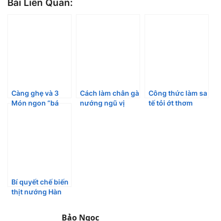
Bài Liên Quan:
Càng ghẹ và 3
Cách làm chân gà
Công thức làm sa
Món ngon “bá
nướng ngũ vị
tế tỏi ớt thơm
cháy bọ chét”
ngon không
ngon để được lâu
hao mồi, tốn bia
cưỡng lại
nhất
Bí quyết chế biến
thịt nướng Hàn
Quốc BBQ tại nhà
Bảo Ngọc