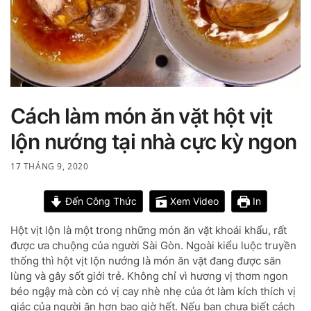
Cách làm món ăn vặt hột vịt
lộn nướng tại nhà cực kỳ ngon
17 THÁNG 9, 2020
Đến Công Thức
Xem Video
In
Hột vịt lộn là một trong những món ăn vặt khoái khẩu, rất
được ưa chuộng của người Sài Gòn. Ngoài kiểu luộc truyền
thống thì hột vịt lộn nướng là món ăn vặt đang được săn
lùng và gây sốt giới trẻ. Không chỉ vì hương vị thơm ngon
béo ngậy mà còn có vị cay nhè nhẹ của ớt làm kích thích vị
giác của người ăn hơn bao giờ hết. Nếu bạn chưa biết cách