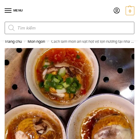
MENU
0
Đơn hàng trên 300k miễn phí ship
Trang chủ
Món ngon
Cách làm món ăn vặt hột vịt lộn nướng tại nhà cực kỳ ngon
/
/