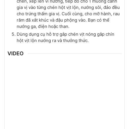
chén, xếp lên vỉ nướng, tiếp đó cho 1 muỗng canh
gia vị vào từng chén hột vịt lộn, nướng sôi, đảo đều
cho trứng thấm gia vị. Cuối cùng, cho mỡ hành, rau
răm đã xắt khúc và đậu phộng vào. Bạn có thể
nướng ga, điện hoặc than.
Dùng dụng cụ hỗ trợ gắp chén vịt nóng gắp chín
hột vịt lộn nướng ra và thưởng thức.
VIDEO