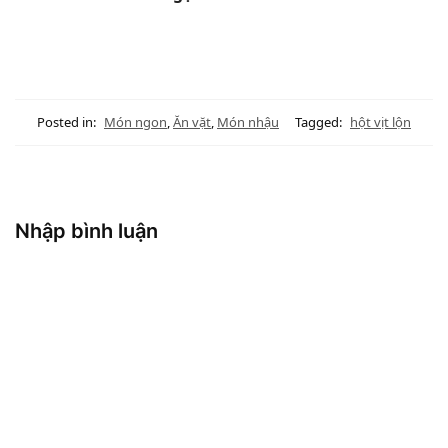
Posted in:
Món ngon
,
Ăn vặt
,
Món nhậu
Tagged:
hột vịt lộn
Nhập bình luận