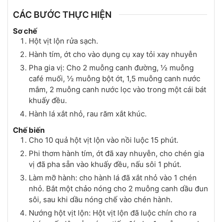
CÁC BƯỚC THỰC HIỆN
Sơ chế
Hột vịt lộn rửa sạch.
Hành tím, ớt cho vào dụng cụ xay tỏi xay nhuyễn
Pha gia vị: Cho 2 muỗng canh đường, ½ muỗng
café muối, ½ muỗng bột ớt, 1,5 muỗng canh nước
mắm, 2 muỗng canh nước lọc vào trong một cái bát
khuấy đều.
Hành lá xắt nhỏ, rau răm xắt khúc.
Chế biến
Cho 10 quả hột vịt lộn vào nồi luộc 15 phút.
Phi thơm hành tím, ớt đã xay nhuyễn, cho chén gia
vị đã pha sẵn vào khuấy đều, nấu sôi 1 phút.
Làm mỡ hành: cho hành lá đã xắt nhỏ vào 1 chén
nhỏ. Bắt một chảo nóng cho 2 muỗng canh dầu đun
sôi, sau khi dầu nóng chế vào chén hành.
Nướng hột vịt lộn: Hột vịt lộn đã luộc chín cho ra