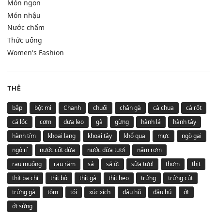
Món ngon
Món nhậu
Nước chấm
Thức uống
Women's Fashion
THẺ
bắp
bột mì
Chanh
chuối
chân gà
cà chua
cà rốt
cá lóc
cơm
dưa leo
gà
gừng
hành lá
hành tây
hành tím
khoai lang
khoai tây
khổ qua
mực
ngò gai
ngò rí
nước cốt dừa
nước dừa tươi
nấm rơm
rau muống
rau răm
sả
sả ớt
sữa tươi
thơm
thịt
thịt ba chỉ
thịt bò
thịt gà
thịt heo
trứng
trứng cút
trứng gà
tôm
tỏi
xúc xích
đậu hũ
đậu hủ
ớt
ớt sừng