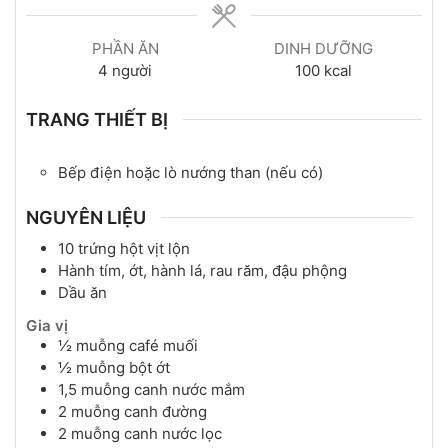
PHẦN ĂN
DINH DƯỠNG
4
người
100
kcal
TRANG THIẾT BỊ
Bếp điện hoặc lò nướng than (nếu có)
NGUYÊN LIỆU
10
trứng
hột vịt lộn
Hành tím, ớt, hành lá, rau răm, đậu phộng
Dầu ăn
Gia vị
½
muỗng café
muối
½
muỗng
bột ớt
1,5
muỗng canh
nước mắm
2
muỗng canh
đường
2
muỗng canh
nước lọc