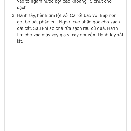
vào tô ngâm nước bột bắp khoảng 15 phút cho
sạch.
Hành tây, hành tím lột vỏ. Cà rốt bào vỏ. Bắp non
gọt bỏ bớt phần cùi. Ngò rí cạo phần gốc cho sạch
đất cát. Sau khi sơ chế rửa sạch rau củ quả. Hành
tím cho vào máy xay gia vị xay nhuyễn. Hành tây xắt
lát.