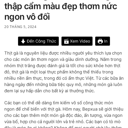
thập cẩm màu đẹp thơm nức
ngon vô đối
20 THÁNG 5, 2024
Đến Công Thức
Xem Video
In
Thịt gà là nguyên liệu được nhiều người yêu thích lựa chọn
cho các món ăn thơm ngon và giàu dinh dưỡng. Nằm trong
nhóm thịt trắng được đánh giá là tốt cho sức khỏe hơn thịt
đỏ, thịt gà là một loại thực phẩm không thể thiếu trong
nhiều nền ẩm thực, trong đó có ẩm thực Việt. Từ các bữa ăn
hàng ngày đến những bữa tiệc quy mô, những món gà luôn
đem lại sự hấp dẫn cho bất kỳ ai thưởng thức.
Các bạn có thể dễ dàng tìm kiếm vô số công thức món
ngon để chế biến với thịt gà. Hôm nay, Bepxua sẽ giới thiệu
cho các bạn thêm một món gà độc đáo, ấn tượng, vừa ngon
vừa bổ, hợp cho cả người lớn và trẻ nhỏ. Các bạn có tò mò
đây là món ăn gì không? Không để mọi người chờ lâu thêm