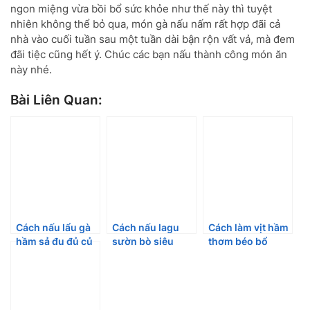
ngon miệng vừa bồi bổ sức khỏe như thế này thì tuyệt
nhiên không thể bỏ qua, món gà nấu nấm rất hợp đãi cả
nhà vào cuối tuần sau một tuần dài bận rộn vất vả, mà đem
đãi tiệc cũng hết ý. Chúc các bạn nấu thành công món ăn
này nhé.
Bài Liên Quan:
Cách nấu lẩu gà
Cách nấu lagu
Cách làm vịt hầm
hầm sả đu đủ củ
sườn bò siêu
thơm béo bổ
cải đậm đà hấp
ngon tuyệt vời
ngon
dẫn