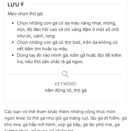
LƯU Ý
Mẹo chọn thịt gà:
Chọn những con gà có da màu vàng nhạt, mỏng,
mịn, độ đàn hồi cao và chỉ vàng đậm ở một số chỗ
như ức, cánh, lưng.
Chọn những con gà có thịt tươi, trên da không có
vết bầm tím hoặc tụ máu.
Dùng tay ấn vào mình gà, lườn gà hoặc đùi để kiểm
tra, nếu thịt săn chắc là gà ngon.
KEYWORD
nấm đông cô, thịt gà
Các bạn có thể tham khảo thêm những công thức món
ngon khác từ thịt gà như gỏi gà măng cụt, lẩu gà ớt hiểm, gà
kho mía, gà hấp mỡ hành, súp gà bắp, gà lắc phô mai, gà
nướng chao, gà quay, gà chiên bơ…