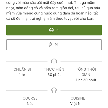
cùng với màu sắc bắt mắt đầy cuốn hút. Thịt gà mềm
ngọt, nấm đông cô và nấm rơm giòn dai, rau củ quả nấu
mềm vừa miệng cùng nước dùng đậm đà hoàn hảo, tất
cả sẽ đem lại trải nghiệm ẩm thực tuyệt vời cho bạn.
In
Pin
CHUẨN BỊ
THỰC HIỆN
TỔNG THỜI
1
hr
30
phút
GIAN
1
hr
30
phút
COURSE
CUISINE
Nấu
Việt Nam