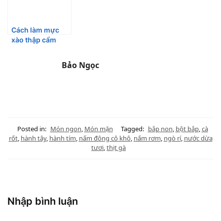
Cách làm mực
xào thập cẩm
giòn ngon mê ly
Bảo Ngọc
Posted in:
Món ngon
,
Món mặn
Tagged:
bắp non
,
bột bắp
,
cà
rốt
,
hành tây
,
hành tím
,
nấm đông cô khô
,
nấm rơm
,
ngò rí
,
nước dừa
tươi
,
thịt gà
Nhập bình luận