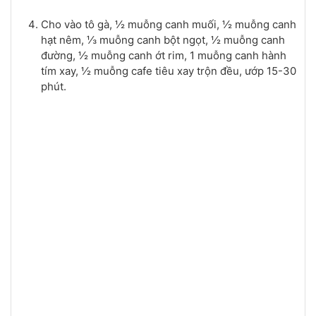
Cho vào tô gà, ½ muỗng canh muối, ½ muỗng canh
hạt nêm, ⅓ muỗng canh bột ngọt, ½ muỗng canh
đường, ½ muỗng canh ớt rim, 1 muỗng canh hành
tím xay, ½ muỗng cafe tiêu xay trộn đều, ướp 15-30
phút.