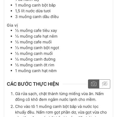
1
muỗng canh
bột bắp
1,5
lít
nước dừa tươi
3
muỗng canh
dầu điều
Gia vị
½
muỗng cafe
tiêu xay
½
muỗng cafe
hạt nêm
½
muỗng cafe
muối
⅓
muỗng canh
bột ngọt
½
muỗng canh
muối
½
muỗng canh
đường
½
muỗng canh
ớt rim
1
muỗng canh
hạt nêm
CÁC BƯỚC THỰC HIỆN
Gà rửa sạch, chặt thành từng miếng vừa ăn. Nấm
đông cô khô đem ngâm nước lạnh cho mềm.
Cho vào tô 1 muỗng canh bột bắp và nước lọc
khuấy đều. Nấm rơm gọt phần dơ, vừa gọt vừa cho