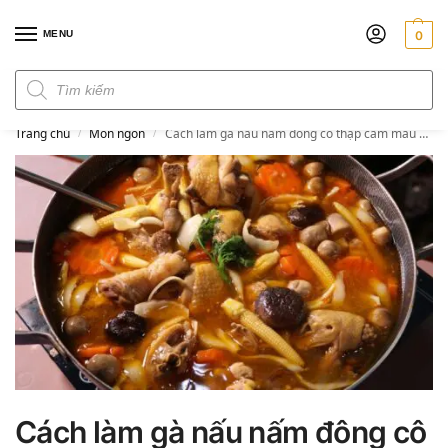
MENU
0
Đơn hàng trên 300k miễn phí ship
Trang chủ
Món ngon
Cách làm gà nấu nấm đông cô thập cẩm màu đẹp thơm nức ngon vô đối
/
/
Cách làm gà nấu nấm đông cô