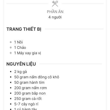
PHẦN ĂN
4
người
TRANG THIẾT BỊ
1 Nồi
1 Chảo
1 Máy xay gia vị
NGUYÊN LIỆU
2
kg
gà
50
gram
nấm đông cô khô
50
gram
hành tím
200
gram
nấm rơm
200
gram
bắp non
250
gram
cà rốt
5-7
cây
ngò rí
1
củ
hành tây