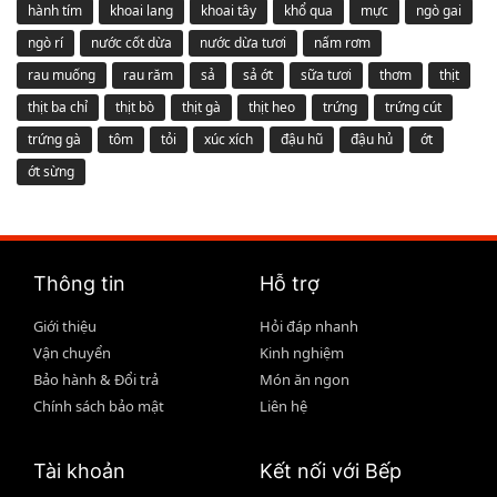
hành tím
khoai lang
khoai tây
khổ qua
mực
ngò gai
ngò rí
nước cốt dừa
nước dừa tươi
nấm rơm
rau muống
rau răm
sả
sả ớt
sữa tươi
thơm
thịt
thịt ba chỉ
thịt bò
thịt gà
thịt heo
trứng
trứng cút
trứng gà
tôm
tỏi
xúc xích
đậu hũ
đậu hủ
ớt
ớt sừng
Thông tin
Hỗ trợ
Giới thiệu
Hỏi đáp nhanh
Vận chuyển
Kinh nghiệm
Bảo hành & Đổi trả
Món ăn ngon
Chính sách bảo mật
Liên hệ
Tài khoản
Kết nối với Bếp