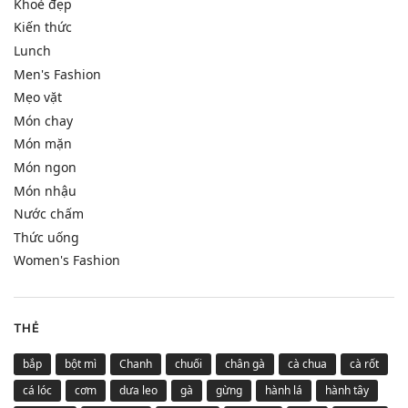
Khoẻ đẹp
Kiến thức
Lunch
Men's Fashion
Mẹo vặt
Món chay
Món mặn
Món ngon
Món nhậu
Nước chấm
Thức uống
Women's Fashion
THẺ
bắp
bột mì
Chanh
chuối
chân gà
cà chua
cà rốt
cá lóc
cơm
dưa leo
gà
gừng
hành lá
hành tây