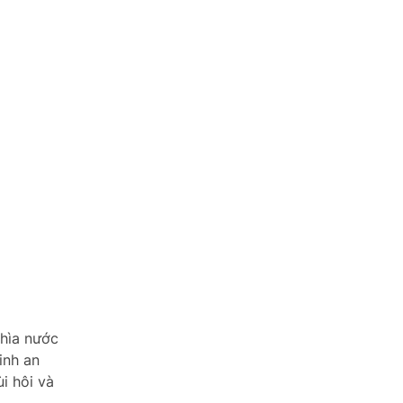
khìa nước
inh an
i hôi và