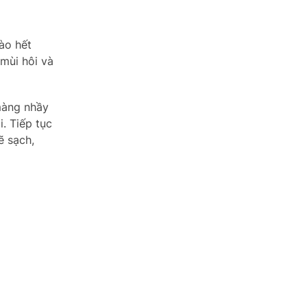
nào hết
 mùi hôi và
 màng nhầy
i. Tiếp tục
ẽ sạch,