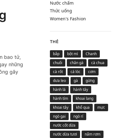
Nước chấm
ng
Thức uống
Women's Fashion
THẺ
bắp
bột mì
Chanh
n bao tử,
chuối
chân gà
cà chua
ngay những
hông gây
cà rốt
cá lóc
cơm
dưa leo
gà
gừng
hành lá
hành tây
hành tím
khoai lang
khoai tây
khổ qua
mực
ngò gai
ngò rí
nước cốt dừa
nước dừa tươi
nấm rơm