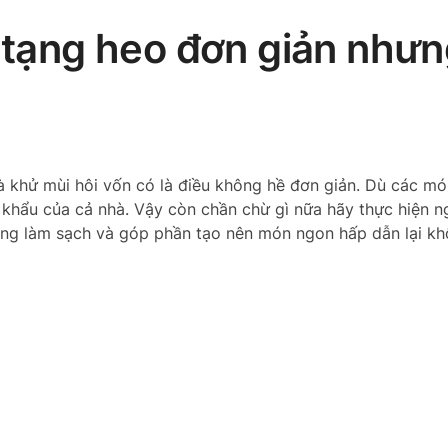
i tạng heo đơn giản như
à khử mùi hôi vốn có là điều không hề đơn giản. Dù các mó
i khẩu của cả nhà. Vậy còn chần chừ gì nữa hãy thực hiện 
tạng làm sạch và góp phần tạo nên món ngon hấp dẫn lại k