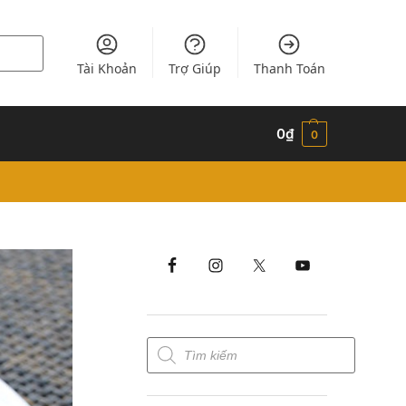
Tài Khoản
Trợ Giúp
Thanh Toán
0
₫
0