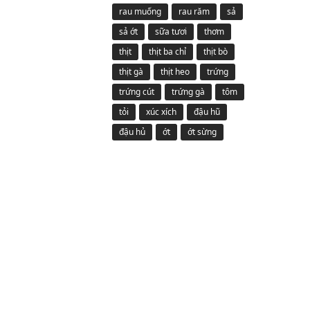
rau muống
rau răm
sả
sả ớt
sữa tươi
thơm
thịt
thịt ba chỉ
thịt bò
thịt gà
thịt heo
trứng
trứng cút
trứng gà
tôm
tỏi
xúc xích
đậu hũ
đậu hủ
ớt
ớt sừng