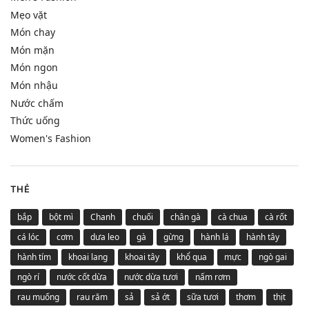
Mẹo vặt
Món chay
Món mặn
Món ngon
Món nhậu
Nước chấm
Thức uống
Women's Fashion
THẺ
bắp
bột mì
Chanh
chuối
chân gà
cà chua
cà rốt
cá lóc
cơm
dưa leo
gà
gừng
hành lá
hành tây
hành tím
khoai lang
khoai tây
khổ qua
mực
ngò gai
ngò rí
nước cốt dừa
nước dừa tươi
nấm rơm
rau muống
rau răm
sả
sả ớt
sữa tươi
thơm
thịt