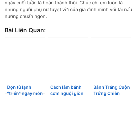
ngày cuối tuần là hoàn thành thôi. Chúc chị em luôn là
những người phụ nữ tuyệt vời của gia đình mình với tài nấu
nướng chuẩn ngon.
Bài Liên Quan:
Dọn tủ lạnh
Cách làm bánh
Bánh Tráng Cuộn
“triển” ngay món
cơm nguội giòn
Trứng Chiên
cơm nguội cuộn
ruộm ngon lành
Giòn – Món Ăn
xúc xích
Vặt Dễ Làm Tại
Nhà