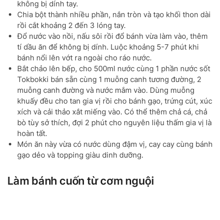
không bị dính tay.
Chia bột thành nhiều phần, nắn tròn và tạo khối thon dài
rồi cắt khoảng 2 đến 3 lóng tay.
Đổ nước vào nồi, nấu sôi rồi đổ bánh vừa làm vào, thêm
tí dầu ăn để không bị dính. Luộc khoảng 5-7 phút khi
bánh nổi lên vớt ra ngoài cho ráo nước.
Bắt chảo lên bếp, cho 500ml nước cùng 1 phần nước sốt
Tokbokki bán sẵn cùng 1 muỗng canh tương đường, 2
muỗng canh đường và nước mắm vào. Dùng muỗng
khuấy đều cho tan gia vị rồi cho bánh gạo, trứng cút, xúc
xích và cải thảo xắt miếng vào. Có thể thêm chả cá, chả
bò tùy sở thích, đợi 2 phút cho nguyên liệu thấm gia vị là
hoàn tất.
Món ăn này vừa có nước dùng đậm vị, cay cay cùng bánh
gạo dẻo và topping giàu dinh dưỡng.
Làm bánh cuốn từ cơm nguội