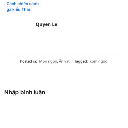
Cách chiên cánh
gà kiểu Thái
ngon đậm
đà,chuẩn vị Thái
Quyen Le
Posted in:
Món ngon
,
Ăn vặt
Tagged:
cơm nguội
Nhập bình luận