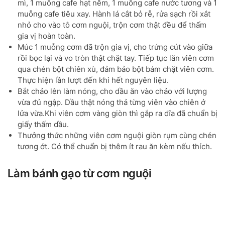
mì, 1 muỗng cafe hạt nêm, 1 muỗng cafe nước tương và 1
muỗng cafe tiêu xay. Hành lá cắt bỏ rễ, rửa sạch rồi xắt
nhỏ cho vào tô cơm nguội, trộn cơm thật đều để thấm
gia vị hoàn toàn.
Múc 1 muỗng cơm đã trộn gia vị, cho trứng cút vào giữa
rồi bọc lại và vo tròn thật chặt tay. Tiếp tục lăn viên cơm
qua chén bột chiên xù, đảm bảo bột bám chặt viên cơm.
Thực hiện lần lượt đến khi hết nguyên liệu.
Bắt chảo lên làm nóng, cho dầu ăn vào chảo với lượng
vừa đủ ngập. Dầu thật nóng thả từng viên vào chiên ở
lửa vừa.Khi viên cơm vàng giòn thì gắp ra dĩa đã chuẩn bị
giấy thấm dầu.
Thưởng thức những viên cơm nguội giòn rụm cùng chén
tương ớt. Có thể chuẩn bị thêm ít rau ăn kèm nếu thích.
Làm bánh gạo từ cơm nguội