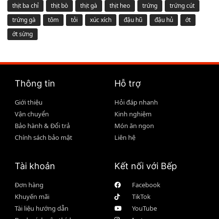
thịt ba chỉ
thịt bò
thịt gà
thịt heo
trứng
trứng cút
trứng gà
tôm
tỏi
xúc xích
đậu hũ
đậu hủ
ớt
ớt sừng
Thông tin
Hỗ trợ
Giới thiệu
Hỏi đáp nhanh
Vận chuyển
Kinh nghiệm
Bảo hành & Đổi trả
Món ăn ngon
Chính sách bảo mật
Liên hệ
Tài khoản
Kết nối với Bếp
Đơn hàng
Facebook
Khuyến mãi
TikTok
Tài liệu hướng dẫn
YouTube