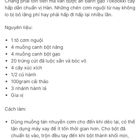
Chẳng phải tốn tiền mà vẫn được ăn bánh gạo Tokbokki cay
hấp dẫn chuẩn vị Hàn. Những chén cơm nguội từ nay không
lo bị bỏ lãng phí hay phải hấp đi hấp lại nhiều lần.
Nguyên liệu:
1 tô cơm nguội
4 muỗng canh bột năng
4 muỗng canh bột gạo
20 trứng cút đã luộc sẵn và bóc vỏ
4 cây xúc xích
1/2 củ hành
100gram cải thảo
3 nhánh hành lá
Gia vị
Cách làm:
Dùng muỗng tán nhuyễn cơm cho đến khi dẻo lại, có thể
tận dụng máy xay để ít tốn thời gian hơn. Cho bột đã
chuẩn bị vào, trộn đều tay đến khi bột thành khối mịn,