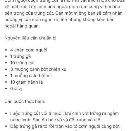
Cơm nguội cuộn trứng cút là món ăn vặt thích hợp cho bữa
xế mát trời. Lớp cơm bên ngoài giòn rụm cùng vị bùi béo
bên trong của trứng cút. Cắn một miếng bạn sẽ cảm nhận
hương vị của món ngon rẻ tiền nhưng không kém bên
ngoài hàng quán.
Nguyên liệu cần chuẩn bị
4 chén cơm nguội
1 trứng gà
10 trứng cút
3 muỗng canh bột chiên xù
1 muỗng cafe bột mì
10 gram hành lá
Gia vị
Các bước thực hiện:
Luộc trứng cút với tí muối, khi chín vớt trứng ra ngâm
nước lạnh. Sau đó bóc vỏ và để trứng vào tô.
Đập trứng gà ra tô rồi trộn vào tô cơm nguội cùng bột