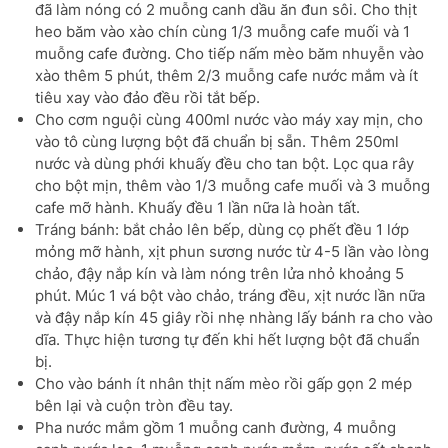
đã làm nóng có 2 muỗng canh dầu ăn đun sôi. Cho thịt
heo băm vào xào chín cùng 1/3 muỗng cafe muối và 1
muỗng cafe đường. Cho tiếp nấm mèo băm nhuyễn vào
xào thêm 5 phút, thêm 2/3 muỗng cafe nước mắm và ít
tiêu xay vào đảo đều rồi tắt bếp.
Cho cơm nguội cùng 400ml nước vào máy xay mịn, cho
vào tô cùng lượng bột đã chuẩn bị sẵn. Thêm 250ml
nước và dùng phới khuấy đều cho tan bột. Lọc qua rây
cho bột mịn, thêm vào 1/3 muỗng cafe muối và 3 muỗng
cafe mỡ hành. Khuấy đều 1 lần nữa là hoàn tất.
Tráng bánh: bắt chảo lên bếp, dùng cọ phết đều 1 lớp
mỏng mỡ hành, xịt phun sương nước từ 4-5 lần vào lòng
chảo, đậy nắp kín và làm nóng trên lửa nhỏ khoảng 5
phút. Múc 1 vá bột vào chảo, tráng đều, xịt nước lần nữa
và đậy nắp kín 45 giây rồi nhẹ nhàng lấy bánh ra cho vào
dĩa. Thực hiện tương tự đến khi hết lượng bột đã chuẩn
bị.
Cho vào bánh ít nhân thịt nấm mèo rồi gấp gọn 2 mép
bên lại và cuộn tròn đều tay.
Pha nước mắm gồm 1 muỗng canh đường, 4 muỗng