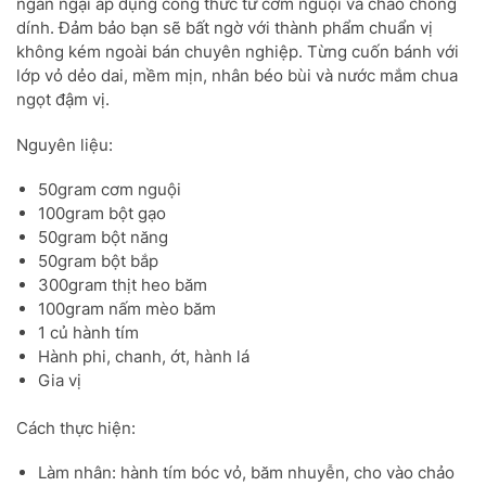
ngần ngại áp dụng công thức từ cơm nguội và chảo chống
dính. Đảm bảo bạn sẽ bất ngờ với thành phẩm chuẩn vị
không kém ngoài bán chuyên nghiệp. Từng cuốn bánh với
lớp vỏ dẻo dai, mềm mịn, nhân béo bùi và nước mắm chua
ngọt đậm vị.
Nguyên liệu:
50gram cơm nguội
100gram bột gạo
50gram bột năng
50gram bột bắp
300gram thịt heo băm
100gram nấm mèo băm
1 củ hành tím
Hành phi, chanh, ớt, hành lá
Gia vị
Cách thực hiện:
Làm nhân: hành tím bóc vỏ, băm nhuyễn, cho vào chảo