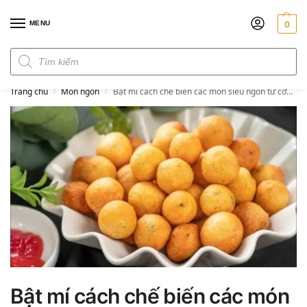
MENU
0
Đơn hàng trên 300k miễn phí ship
Trang chủ
Món ngon
Bật mí cách chế biến các món siêu ngon từ cơm nguội
/
/
Bật mí cách chế biến các món