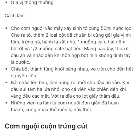
Gia vị thông thường
Cách làm:
Cho cơm nguội vào máy xay sinh tố cùng 50ml nước lọc.
Cho ra tô, thêm 2 loại bột đã chuẩn bị cùng gói gia vị mì
tôm, trứng gà, hành lá xắt nhỏ, 1 muỗng cafe hạt nêm,
bột ớt và 1/2 muỗng cafe hạt tiêu. Mang bao tay, thoa ít
dầu ăn và nhào đến khi hỗn hợp bột mịn không dính tay
là đươkc.
Chia bột thành từng khối bằng nhau, vo tròn cho đến hết
nguyên liệu.
Bắt chảo lên bếp, làm nóng rồi mới cho dầu ăn vào. Khi
dầu sủi tăm hạ lửa nhỏ, cho cá viên vào chiên đến khi
vàng đều các mặt. Vớt ra dĩa cho lót giấy thấm dầu.
Những viên cá làm từ cơm nguội đơn giản đã hoàn
thành, cùng nhau thử món lạ này thôi.
Cơm nguội cuộn trứng cút