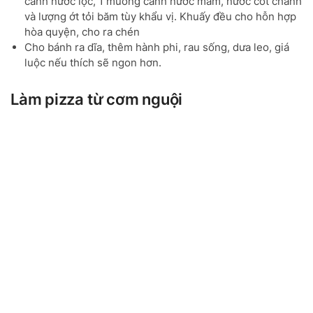
canh nước lọc, 1 muỗng canh nước mắm, nước cốt chanh
và lượng ớt tỏi băm tùy khẩu vị. Khuấy đều cho hỗn hợp
hòa quyện, cho ra chén
Cho bánh ra dĩa, thêm hành phi, rau sống, dưa leo, giá
luộc nếu thích sẽ ngon hơn.
Làm pizza từ cơm nguội