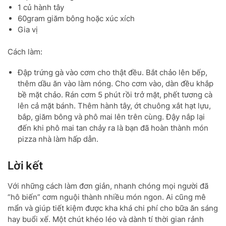
1 củ hành tây
60gram giăm bông hoặc xúc xích
Gia vị
Cách làm:
Đập trứng gà vào cơm cho thật đều. Bắt chảo lên bếp,
thêm dầu ăn vào làm nóng. Cho cơm vào, dàn đều khắp
bề mặt chảo. Rán cơm 5 phút rồi trở mặt, phết tương cà
lên cả mặt bánh. Thêm hành tây, ớt chuông xắt hạt lựu,
bắp, giăm bông và phô mai lên trên cùng. Đậy nắp lại
đến khi phô mai tan chảy ra là bạn đã hoàn thành món
pizza nhà làm hấp dẫn.
Lời kết
Với những cách làm đơn giản, nhanh chóng mọi người đã
“hô biến” cơm nguội thành nhiều món ngon. Ai cũng mê
mẩn và giúp tiết kiệm được kha khá chi phí cho bữa ăn sáng
hay buổi xế. Một chút khéo léo và dành tí thời gian rảnh