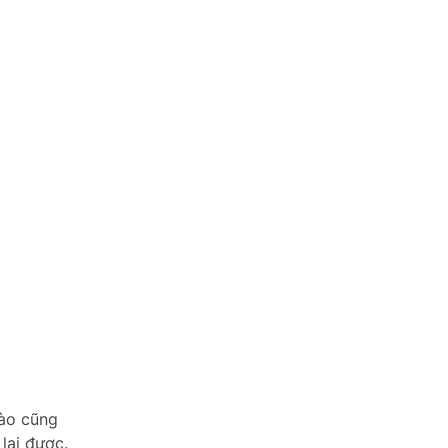
nào cũng
lại được.