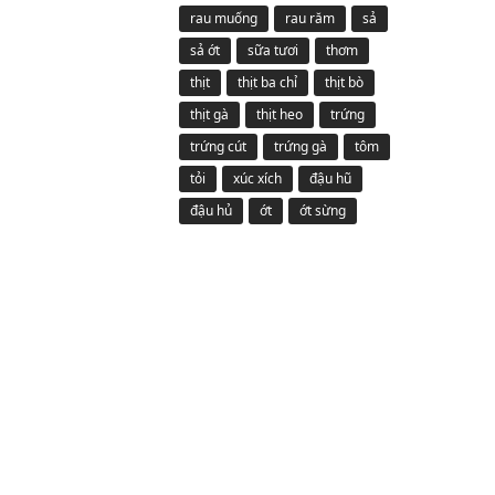
rau muống
rau răm
sả
sả ớt
sữa tươi
thơm
thịt
thịt ba chỉ
thịt bò
thịt gà
thịt heo
trứng
trứng cút
trứng gà
tôm
tỏi
xúc xích
đậu hũ
đậu hủ
ớt
ớt sừng