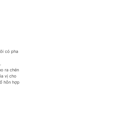
ôi có pha
.
ho ra chén
ia vị cho
đổ hỗn hợp