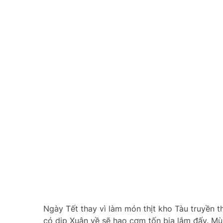
Ngày Tết thay vì làm món thịt kho Tàu truyền t
có dip Xuân về sẽ hao cơm tốn bia lắm đấy. Mùi