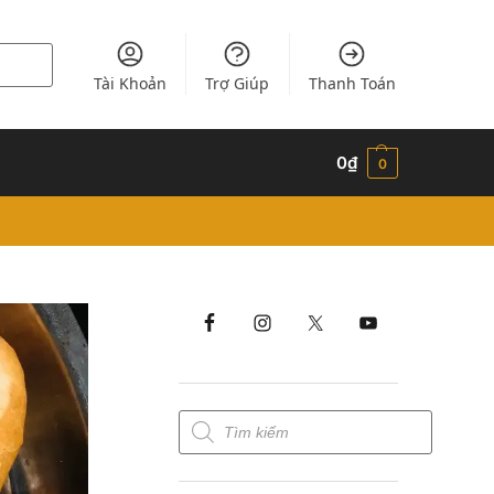
Tài Khoản
Trợ Giúp
Thanh Toán
0
₫
0