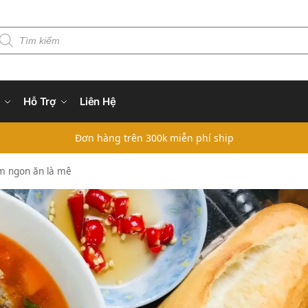
Hỗ Trợ
Liên Hệ
Đơn hàng trên 300k miễn phí ship
m ngon ăn là mê