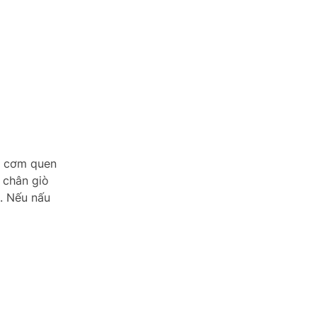
ị cơm quen
 chân giò
. Nếu nấu