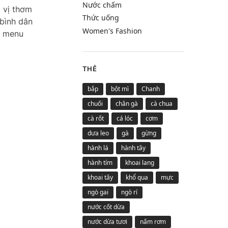
Nước chấm
i vị thơm
Thức uống
bình dân
Women's Fashion
i menu
THẺ
bắp
bột mì
Chanh
chuối
chân gà
cà chua
cà rốt
cá lóc
cơm
dưa leo
gà
gừng
hành lá
hành tây
hành tím
khoai lang
khoai tây
khổ qua
mực
ngò gai
ngò rí
nước cốt dừa
nước dừa tươi
nấm rơm