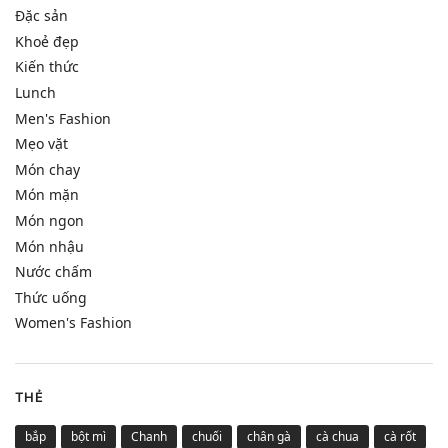
Đặc sản
Khoẻ đẹp
Kiến thức
Lunch
Men's Fashion
Mẹo vặt
Món chay
Món mặn
Món ngon
Món nhậu
Nước chấm
Thức uống
Women's Fashion
THẺ
bắp
bột mì
Chanh
chuối
chân gà
cà chua
cà rốt