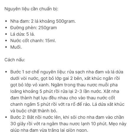
Nguyên liệu cần chuẩn bị:
Nha đam: 2 lá khoảng 500gram.
Đường phèn: 250gram
Lá dứa: 5 lá.
Nước cốt chanh: 15ml.
Muối.
Cách nấu:
Bước 1 sơ chế nguyên liệu: rửa sạch nha đam và lá dứa
dưới vòi nước, gọt bỏ lớp gai 2 bên, xắt khúc ngắn rồi
gọt bỏ lớp vỏ xanh. Ngâm trong thau nươc muỗi pha
loãng khoảng 5 phút rồi rửa lại 2-3 lần nước. Xắt nha
đam thành hạt lựu đều nhau cho vào thau nước cốt
chanh ngâm 5 phút rồi vớt ra rổ để ráo. Lá dứa xắt khúc
và buộc chặt thành bó.
Bước 2: Bắt nồi nước lên, khi sôi cho nha đam vào chần
30 giây rồi vớt ra ngâm thau nươc lạnh 10 phút. Mẹo này
giúp nha đam vừa trắng lại giòn ngon.