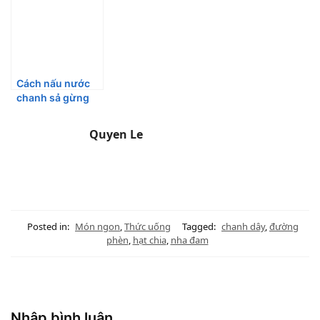
Cách nấu nước
chanh sả gừng
thơm ngon dễ
uống
Quyen Le
Posted in:
Món ngon
,
Thức uống
Tagged:
chanh dây
,
đường
phèn
,
hạt chia
,
nha đam
Nhập bình luận