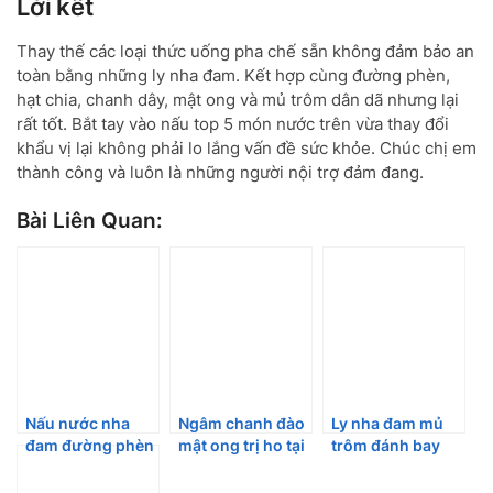
Lời kết
Thay thế các loại thức uống pha chế sẵn không đảm bảo an
toàn bằng những ly nha đam. Kết hợp cùng đường phèn,
hạt chia, chanh dây, mật ong và mủ trôm dân dã nhưng lại
rất tốt. Bắt tay vào nấu top 5 món nước trên vừa thay đổi
khẩu vị lại không phải lo lắng vấn đề sức khỏe. Chúc chị em
thành công và luôn là những người nội trợ đảm đang.
Bài Liên Quan:
Nấu nước nha
Ngâm chanh đào
Ly nha đam mủ
đam đường phèn
mật ong trị ho tại
trôm đánh bay
giải nhiệt ngày hè
nhà cho cả gia
cái nóng ngày hè
đình