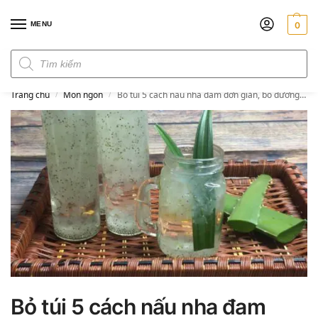
MENU
0
Đơn hàng trên 300k miễn phí ship
Trang chủ
Món ngon
Bỏ túi 5 cách nấu nha đam đơn giản, bổ dưỡng tại nhà
/
/
Bỏ túi 5 cách nấu nha đam