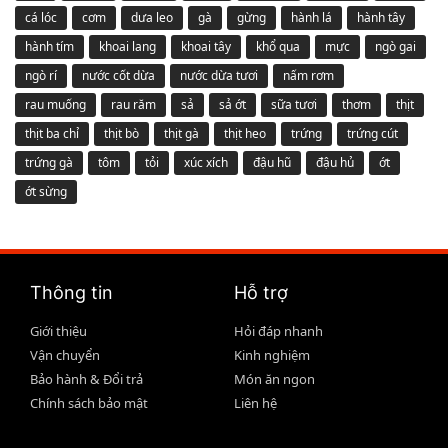
cá lóc
cơm
dưa leo
gà
gừng
hành lá
hành tây
hành tím
khoai lang
khoai tây
khổ qua
mực
ngò gai
ngò rí
nước cốt dừa
nước dừa tươi
nấm rơm
rau muống
rau răm
sả
sả ớt
sữa tươi
thơm
thịt
thịt ba chỉ
thịt bò
thịt gà
thịt heo
trứng
trứng cút
trứng gà
tôm
tỏi
xúc xích
đậu hũ
đậu hủ
ớt
ớt sừng
Thông tin
Hỗ trợ
Giới thiệu
Hỏi đáp nhanh
Vận chuyển
Kinh nghiệm
Bảo hành & Đổi trả
Món ăn ngon
Chính sách bảo mật
Liên hệ