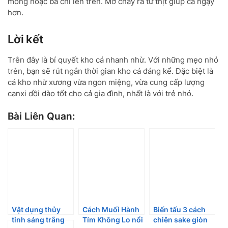
mông hoặc ba chỉ lên trên. Mỡ chảy ra từ thịt giúp cá ngậy
hơn.
Lời kết
Trên đây là bí quyết kho cá nhanh nhừ. Với những mẹo nhỏ
trên, bạn sẽ rút ngắn thời gian kho cá đáng kể. Đặc biệt là
cá kho nhừ xương vừa ngon miệng, vừa cung cấp lượng
canxi dồi dào tốt cho cả gia đình, nhất là với trẻ nhỏ.
Bài Liên Quan:
Vật dụng thủy
Cách Muối Hành
Biến tấu 3 cách
tinh sáng trắng
Tím Không Lo nổi
chiên sake giòn