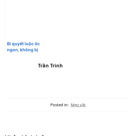
như mới với
vàng đơn giản tại
rụm và béo ngon
những nguyên
nhà
cho menu ăn vặt
liệu đơn giản
tại nhà
Bí quyết luộc ốc
ngon, không bị
đứt ruột, sạch
nhớt
Trần Trinh
Posted in:
Mẹo vặt