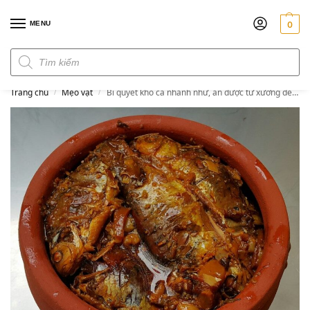
MENU
0
Đơn hàng trên 300k miễn phí ship
Trang chủ
Mẹo vặt
Bí quyết kho cá nhanh nhừ, ăn được từ xương đến gia vị
/
/