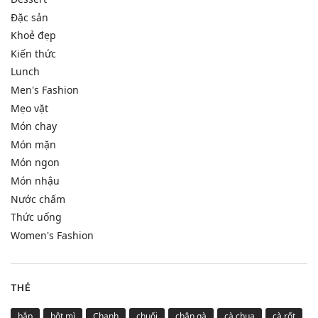
Đặc sản
Khoẻ đẹp
Kiến thức
Lunch
Men's Fashion
Mẹo vặt
Món chay
Món mặn
Món ngon
Món nhậu
Nước chấm
Thức uống
Women's Fashion
THẺ
bắp
bột mì
Chanh
chuối
chân gà
cà chua
cà rốt