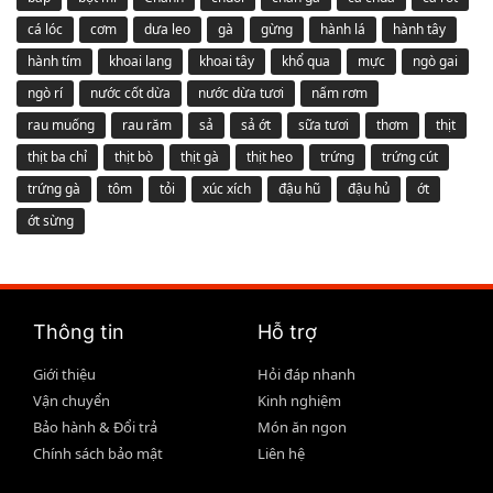
cá lóc
cơm
dưa leo
gà
gừng
hành lá
hành tây
hành tím
khoai lang
khoai tây
khổ qua
mực
ngò gai
ngò rí
nước cốt dừa
nước dừa tươi
nấm rơm
rau muống
rau răm
sả
sả ớt
sữa tươi
thơm
thịt
thịt ba chỉ
thịt bò
thịt gà
thịt heo
trứng
trứng cút
trứng gà
tôm
tỏi
xúc xích
đậu hũ
đậu hủ
ớt
ớt sừng
Thông tin
Hỗ trợ
Giới thiệu
Hỏi đáp nhanh
Vận chuyển
Kinh nghiệm
Bảo hành & Đổi trả
Món ăn ngon
Chính sách bảo mật
Liên hệ