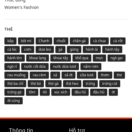
Women's Fashion
THẺ
bắp
bột mì
Chanh
chuối
chân gà
cà chua
cà rốt
cá lóc
cơm
dưa leo
gà
gừng
hành lá
hành tây
hành tím
khoai lang
khoai tây
khổ qua
mực
ngò gai
ngò rí
nước cốt dừa
nước dừa tươi
nấm rơm
rau muống
rau răm
sả
sả ớt
sữa tươi
thơm
thịt
thịt ba chỉ
thịt bò
thịt gà
thịt heo
trứng
trứng cút
trứng gà
tôm
tỏi
xúc xích
đậu hũ
đậu hủ
ớt
ớt sừng
Thông tin
Hỗ trợ