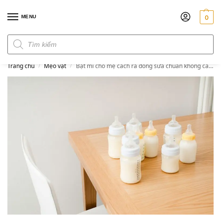
MENU
0
Đơn hàng trên 300k miễn phí ship
Trang chủ
Mẹo vặt
Bật mí cho mẹ cách rã đông sữa chuẩn không cần chỉnh
/
/