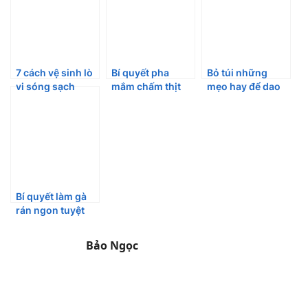
7 cách vệ sinh lò
Bí quyết pha
Bỏ túi những
vi sóng sạch
mắm chấm thịt
mẹo hay để dao
bong chỉ sau 5
luộc thơm ngon
nhà bạn luôn sắc
phút
đến miếng cuối
bén như mới
cùng
Bí quyết làm gà
rán ngon tuyệt
đỉnh như KFC
Bảo Ngọc