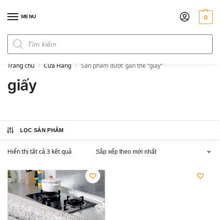
MENU
0
Đơn hàng trên 300k miễn phí ship
Trang chủ
Cửa Hàng
Sản phẩm được gắn thẻ “giấy”
/
/
giấy
LỌC SẢN PHẨM
Hiển thị tất cả 3 kết quả