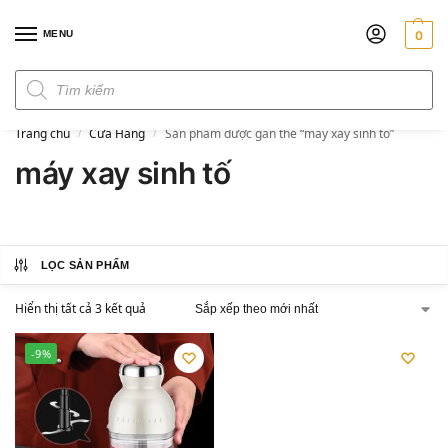
MENU
0
Đơn hàng trên 300k miễn phí ship
Trang chủ
Cửa Hàng
Sản phẩm được gắn thẻ “máy xay sinh tố”
/
/
máy xay sinh tố
LỌC SẢN PHẨM
Hiển thị tất cả 3 kết quả
-9%