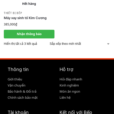
Hết hàng
THIẾT BỊ BẾP
Máy xay sinh tố Kim Cương
385,000
₫
Nhận thông báo
Hiển thị tất cả 3 kết quả
Thông tin
Hỗ trợ
Giới thiệu
Hỏi đáp nhanh
Vận chuyển
Kinh nghiệm
Bảo hành & Đổi trả
Món ăn ngon
Chính sách bảo mật
Liên hệ
Tài khoản
Kết nối với Bếp