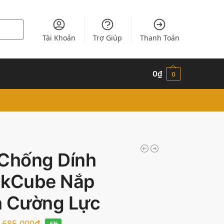
Tài Khoản
Trợ Giúp
Thanh Toán
0
₫
0
 Chống Dính
ckCube Nắp
h Cường Lực
685,000
₫
-6%