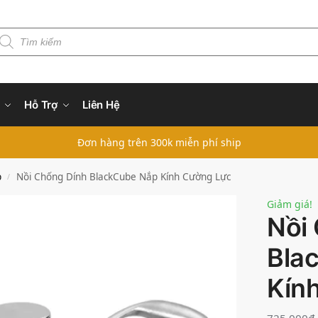
Hỗ Trợ
Liên Hệ
Đơn hàng trên 300k miễn phí ship
p
Nồi Chống Dính BlackCube Nắp Kính Cường Lực
/
Giảm giá!
Nồi
Bla
Kín
725,000
₫