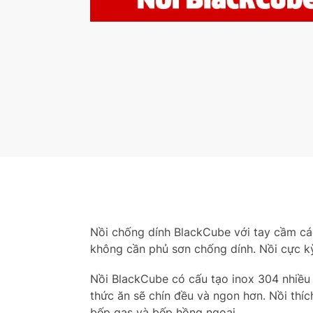
Nồi chống dính BlackCube với tay cầm cá
không cần phủ sơn chống dính. Nồi cực kỳ
Nồi BlackCube có cấu tạo inox 304 nhiều 
thức ăn sẽ chín đều và ngon hơn. Nồi thíc
bếp gas và bếp hồng ngoại,..