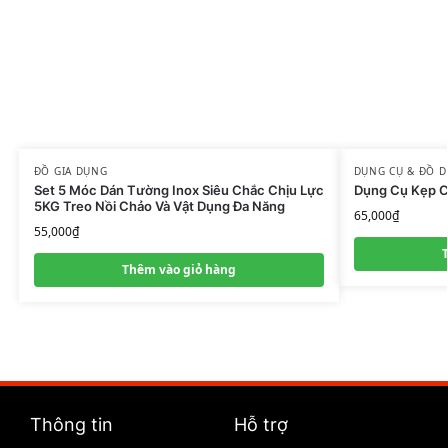
ĐỒ GIA DỤNG
DỤNG CỤ & ĐỒ D
Set 5 Móc Dán Tường Inox Siêu Chắc Chịu Lực
Dụng Cụ Kẹp C
5KG Treo Nồi Chảo Và Vật Dụng Đa Năng
65,000
₫
55,000
₫
Thêm vào giỏ hàng
Thông tin
Hỗ trợ