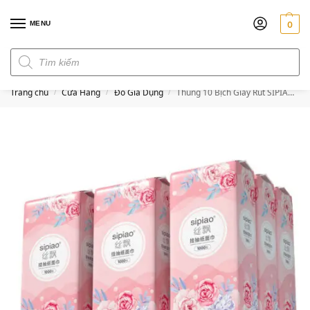
MENU
0
Đơn hàng trên 300k miễn phí ship
Trang chủ
Cửa Hàng
Đồ Gia Dụng
Thùng 10 Bịch Giấy Rút SIPIAO Có Móc Treo Đa Năng, Khăn Giấy 4 Lớp Dai Chắc Thấm Hút Tốt
/
/
/