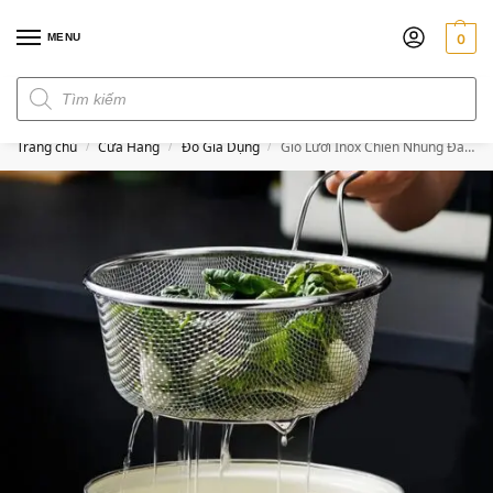
MENU
0
Đơn hàng trên 300k miễn phí ship
Trang chủ
Cửa Hàng
Đồ Gia Dụng
Giỏ Lưới Inox Chiên Nhúng Đa Năng – Vợt Đồ Chiên, Nhúng Rau, Vớt Mì
/
/
/