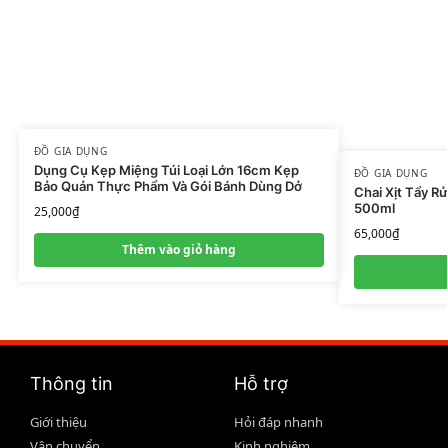
ĐỒ GIA DỤNG
Dụng Cụ Kẹp Miệng Túi Loại Lớn 16cm Kẹp
ĐỒ GIA DỤNG
Bảo Quản Thực Phẩm Và Gói Bánh Dùng Dở
Chai Xịt Tẩy R
500ml
25,000
₫
65,000
₫
Thêm vào giỏ hàng
Thông tin
Hỗ trợ
Giới thiệu
Hỏi đáp nhanh
Vận chuyển
Kinh nghiệm