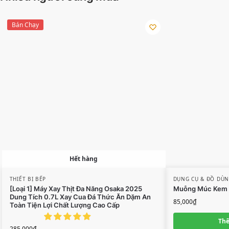
Bán Chạy
Hết hàng
THIẾT BỊ BẾP
DỤNG CỤ & ĐỒ DÙN
[Loại 1] Máy Xay Thịt Đa Năng Osaka 2025
Muỗng Múc Kem 
Dung Tích 0.7L Xay Cua Đá Thức Ăn Dặm An
85,000
₫
Toàn Tiện Lợi Chất Lượng Cao Cấp
Thê
285,000
₫