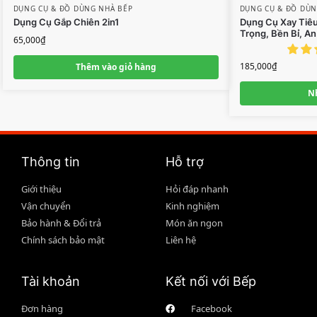
DỤNG CỤ & ĐỒ DÙNG NHÀ BẾP
DỤNG CỤ & ĐỒ DÙN
Dụng Cụ Gắp Chiên 2in1
Dụng Cụ Xay Tiêu
Trọng, Bền Bỉ, An
65,000
₫
185,000
₫
Thêm vào giỏ hàng
N
Thông tin
Hỗ trợ
Giới thiệu
Hỏi đáp nhanh
Vận chuyển
Kinh nghiệm
Bảo hành & Đổi trả
Món ăn ngon
Chính sách bảo mật
Liên hệ
Tài khoản
Kết nối với Bếp
Đơn hàng
Facebook