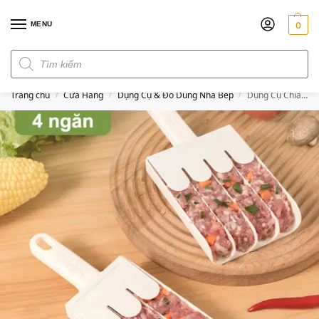
MENU
0
Đơn hàng trên 300k miễn phí ship
Trang chủ
Cửa Hàng
Dụng Cụ & Đồ Dùng Nhà Bếp
Dụng Cụ Chia Thịt Viên 4 Ngăn
/
/
/