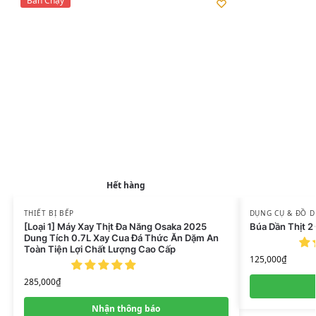
Bán Chạy
Hết hàng
THIẾT BỊ BẾP
DỤNG CỤ & ĐỒ 
[Loại 1] Máy Xay Thịt Đa Năng Osaka 2025
Búa Dần Thịt 2
Dung Tích 0.7L Xay Cua Đá Thức Ăn Dặm An
Toàn Tiện Lợi Chất Lượng Cao Cấp
125,000
₫
285,000
₫
Nhận thông báo