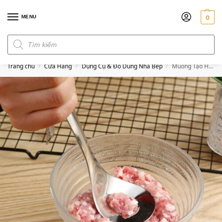
MENU
0
Đơn hàng trên 300k miễn phí ship
Trang chủ
Cửa Hàng
Dụng Cụ & Đồ Dùng Nhà Bếp
Muỗng Tạo Hình Thịt Viên
/
/
/