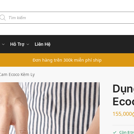
Hỗ Trợ
Liên Hệ
Đơn hàng trên 300k miễn phí ship
Cam Ecoco Kèm Ly
Dụn
Eco
155,000
Còn 8 t