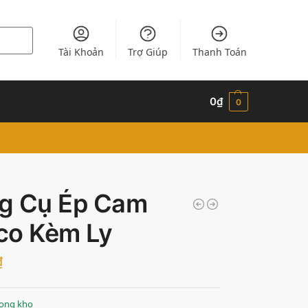
Tài Khoản
Trợ Giúp
Thanh Toán
0
₫
0
g Cụ Ép Cam
co Kèm Ly
₫
rong kho