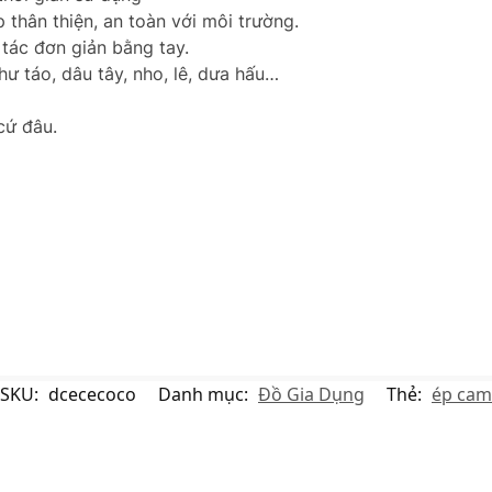
 thân thiện, an toàn với môi trường.
 tác đơn giản bằng tay.
hư táo, dâu tây, nho, lê, dưa hấu…
cứ đâu.
SKU:
dcececoco
Danh mục:
Đồ Gia Dụng
Thẻ:
ép cam