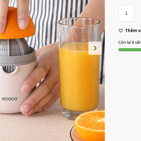
Thêm và
Còn lại 8 s