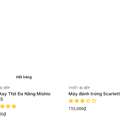
Hết hàng
BỊ BẾP
THIẾT BỊ BẾP
ay Thịt Đa Năng Mishio
Máy đánh trứng Scarlett
5
155,000
₫
00
₫