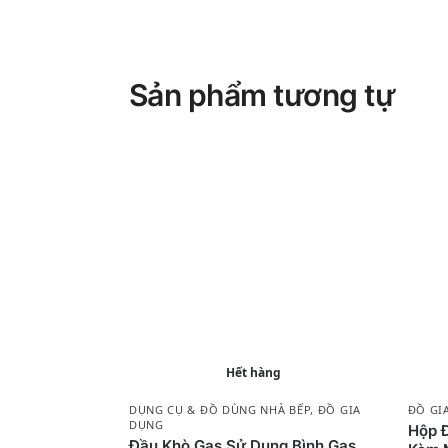
Sản phẩm tương tự
Hết hàng
DỤNG CỤ & ĐỒ DÙNG NHÀ BẾP
,
ĐỒ GIA
ĐỒ GI
DỤNG
Hộp 
Đầu Khò Gas Sử Dụng Bình Gas