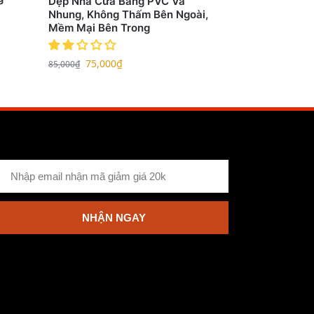
Dẹp Nhà Cửa Bằng PVC Và
Nhung, Không Thấm Bên Ngoài,
Mềm Mại Bên Trong
75,000
₫
85,000
₫
NHẬN NGAY