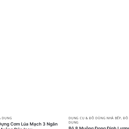
A DỤNG
DỤNG CỤ & ĐỒ DÙNG NHÀ BẾP
,
ĐỒ
DỤNG
Đựng Cơm Lúa Mạch 3 Ngăn
Bộ 8 Muỗng Đong Định Lượn