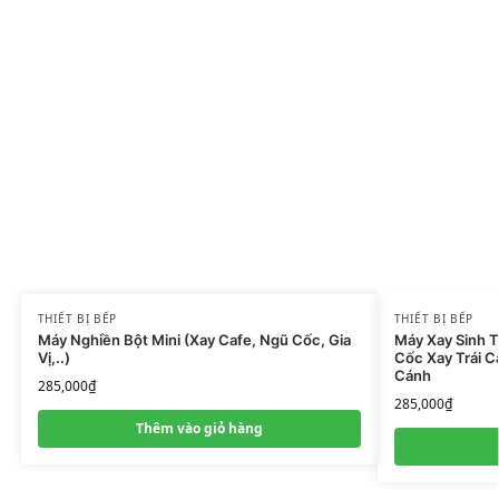
THIẾT BỊ BẾP
THIẾT BỊ BẾP
Máy Nghiền Bột Mini (Xay Cafe, Ngũ Cốc, Gia
Máy Xay Sinh T
Vị,..)
Cốc Xay Trái 
Cánh
285,000
₫
285,000
₫
Thêm vào giỏ hàng