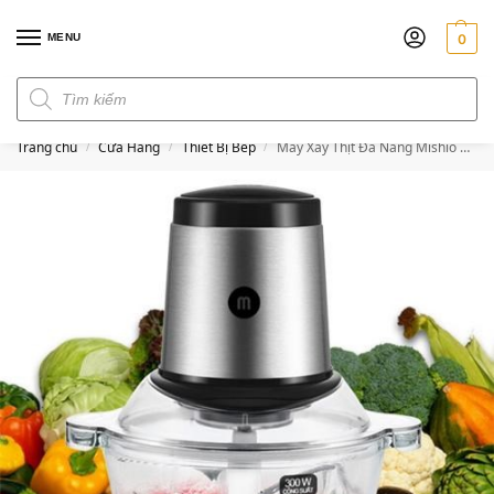
MENU
0
Đơn hàng trên 300k miễn phí ship
Trang chủ
Cửa Hàng
Thiết Bị Bếp
Máy Xay Thịt Đa Năng Mishio MK135
/
/
/