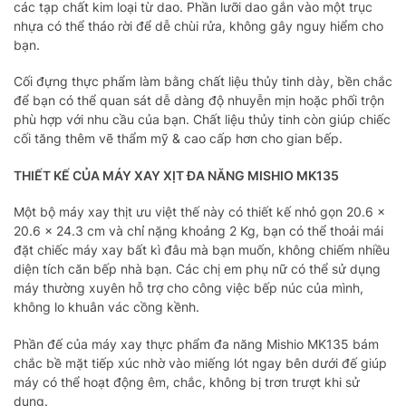
các tạp chất kim loại từ dao. Phần lưỡi dao gắn vào một trục
nhựa có thể tháo rời để dễ chùi rửa, không gây nguy hiểm cho
bạn.
Cối đựng thực phẩm làm bằng chất liệu thủy tinh dày, bền chắc
để bạn có thể quan sát dễ dàng độ nhuyễn mịn hoặc phối trộn
phù hợp với nhu cầu của bạn. Chất liệu thủy tinh còn giúp chiếc
cối tăng thêm vẽ thẩm mỹ & cao cấp hơn cho gian bếp.
THIẾT KẾ CỦA MÁY XAY XỊT ĐA NĂNG MISHIO MK135
Một bộ máy xay thịt ưu việt thế này có thiết kế nhỏ gọn 20.6 ×
20.6 × 24.3 cm và chỉ nặng khoảng 2 Kg, bạn có thể thoải mái
đặt chiếc máy xay bất kì đâu mà bạn muốn, không chiếm nhiều
diện tích căn bếp nhà bạn. Các chị em phụ nữ có thể sử dụng
máy thường xuyên hỗ trợ cho công việc bếp núc của mình,
không lo khuân vác cồng kềnh.
Phần đế của máy xay thực phẩm đa năng Mishio MK135 bám
chắc bề mặt tiếp xúc nhờ vào miếng lót ngay bên dưới đế giúp
máy có thể hoạt động êm, chắc, không bị trơn trượt khi sử
dụng.