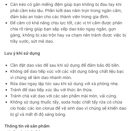
Cán kéo có gắn miếng đệm giúp bạn không bị đau tay khi
phải cầm kéo lâu. Phần lưỡi dao nằm trọn trong ngăn cắm,
đảm bảo an toàn cho các thành viên trong gia đình.
Đế cắm có khả năng chịu lực tốt, các vị trí cắm được phân
chia rõ ràng giúp bạn sắp xếp dao kéo ngay ngắn, gọn
gàng, không bị xáo trộn hay va chạm nên tránh được việc bị
trầy xước, sứt mẻ dao.
Lưu ý khi sử dụng
Cần đặt dao vào đế sau khi sử dụng để đảm bảo độ bền.
Không dể dao tiếp xúc với các vật dụng bằng chất liệu bạc
vì chúng sẽ làm dao nhanh mòn.
Rửa dao ngay lập tức sau khi sử dụng với xà phòng nhẹ.
Tránh để dao tiếp xúc lâu với thức ăn thừa.
Tránh chà xát dao với các sản phẩm mài mòn, vải cứng.
Không sử dụng thuốc tẩy, soda hoặc chất tẩy rửa có chứa
clo hoặc các ion clorua để vệ sinh dao vì chúng sẽ khiến dao
bị gỉ và mất đi độ sáng bóng.
Thông tin về sản phẩm