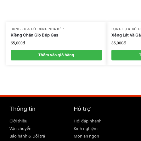
DỤNG CỤ & ĐỒ DÙNG NHÀ BẾP
DỤNG CỤ & ĐỒ 
Kiềng Chắn Gió Bếp Gas
Xẻng Lật Và G
65,000
₫
85,000
₫
Thêm vào giỏ hàng
Thông tin
Hỗ trợ
Giới thiệu
Hỏi đáp nhanh
Vận chuyển
Kinh nghiệm
Bảo hành & Đổi trả
Món ăn ngon