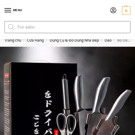
MENU
0
Đơn hàng trên 300k miễn phí ship
Trang chủ
Cửa Hàng
Dụng Cụ & Đồ Dùng Nhà Bếp
Dao
Bộ Dao Nhật 5 Món Kèm Đế Để Dao
/
/
/
/