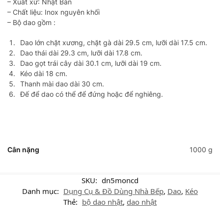
– Xuất xứ: Nhật Bản
– Chất liệu: Inox nguyên khối
– Bộ dao gồm :
Dao lớn chặt xương, chặt gà dài 29.5 cm, lưỡi dài 17.5 cm.
Dao thái dài 29.3 cm, lưỡi dài 17.8 cm.
Dao gọt trái cây dài 30.1 cm, lưỡi dài 19 cm.
Kéo dài 18 cm.
Thanh mài dao dài 30 cm.
Đế để dao có thể để đứng hoặc để nghiêng.
Cân nặng
1000 g
SKU:
dn5moncd
Danh mục:
Dụng Cụ & Đồ Dùng Nhà Bếp
,
Dao
,
Kéo
Thẻ:
bộ dao nhật
,
dao nhật