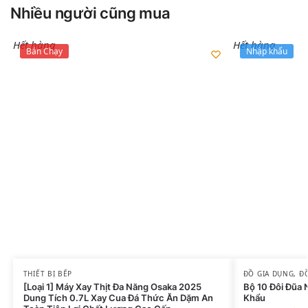
Nhiều người cũng mua
Hết hàng
Hết hàng
Bán Chạy
Nhập khẩu
THIẾT BỊ BẾP
ĐỒ GIA DỤNG
,
Đ
[Loại 1] Máy Xay Thịt Đa Năng Osaka 2025
Bộ 10 Đôi Đũa
Dung Tích 0.7L Xay Cua Đá Thức Ăn Dặm An
Khẩu