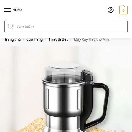
MENU
0
Đơn hàng trên 300k miễn phí ship
Trang chủ
Cửa Hàng
Thiết Bị Bếp
Máy Xay Hạt Khô Mini
/
/
/