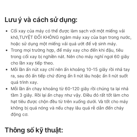
Lưu ý và cách sử dụng:
Cối xay của máy có thể được làm sạch với một miếng vải
khô,TUYỆT ĐỐI KHÔNG ngâm máy xay của bạn trong nước,
hoặc sử dụng một miếng vải quá ướt để vệ sinh máy.
Trong mọi trường hợp, để máy xay cho đến khi đậu, tiêu
trong cối xay bị nghiền nát. Nên cho máy nghỉ ngơi 60 giây
cho lần xay tiếp theo.
Mỗi lần ấn nút xay chỉ nên ấn khoảng 10-15 giây rồi nhả tay
ra, sau đó ấn tiếp chứ đừng ấn lì nút lâu hoặc ấn lì nút suốt
quá trình xay.
Mỗi lần ấn chạy khoảng từ 60-120 giây rồi chúng ta lại nhả
tầm 3 giây. Rồi lại ấn chạy như vậy. Điều đó rất tốt làm cho
hạt tiêu được chộn đều từ trên xuống dưới. Và tốt cho máy
không bị quá nóng và nếu chạy lâu quá rễ dẫn đến cháy
động cơ.
Thông số kỹ thuật: