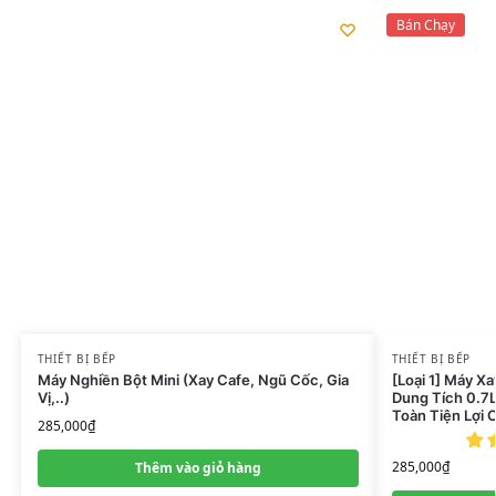
Bán Chạy
THIẾT BỊ BẾP
THIẾT BỊ BẾP
Máy Nghiền Bột Mini (Xay Cafe, Ngũ Cốc, Gia
[Loại 1] Máy X
Vị,..)
Dung Tích 0.7
Toàn Tiện Lợi 
285,000
₫
285,000
₫
Thêm vào giỏ hàng