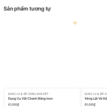
Sản phẩm tương tự
DỤNG CỤ & ĐỒ DÙNG NHÀ BẾP
DỤNG CỤ & ĐỒ 
Dụng Cụ Vắt Chanh Bằng Inox
Xẻng Lật Và G
65,000
₫
85,000
₫