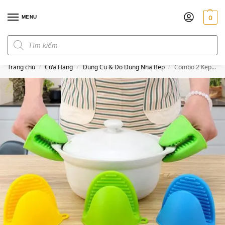
MENU
0
Đơn hàng trên 300k miễn phí ship
Trang chủ
Cửa Hàng
Dụng Cụ & Đồ Dùng Nhà Bếp
Combo 2 Kẹp Nồi Chống Nóng Silicone
/
/
/