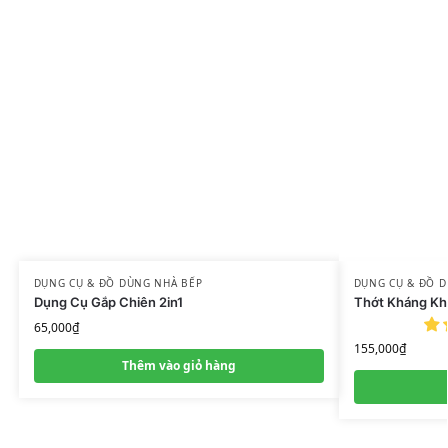
DỤNG CỤ & ĐỒ DÙNG NHÀ BẾP
DỤNG CỤ & ĐỒ D
Dụng Cụ Gắp Chiên 2in1
Thớt Kháng Kh
65,000
₫
155,000
₫
Thêm vào giỏ hàng