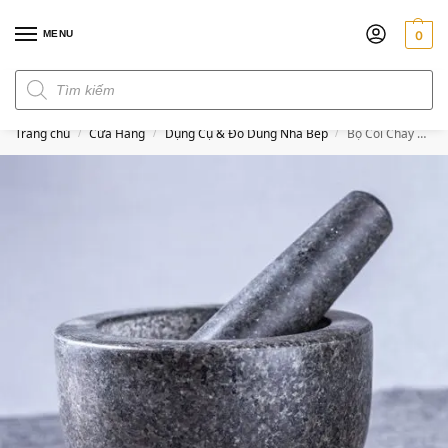
MENU
0
Đơn hàng trên 300k miễn phí ship
Trang chủ
Cửa Hàng
Dụng Cụ & Đồ Dùng Nhà Bếp
Bộ Cối Chày Đá Granite Tự Nhiên Nguyên Khối
/
/
/