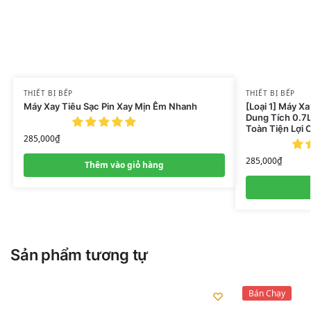
THIẾT BỊ BẾP
THIẾT BỊ BẾP
Máy Xay Tiêu Sạc Pin Xay Mịn Êm Nhanh
[Loại 1] Máy X
Dung Tích 0.7
Toàn Tiện Lợi 
285,000
₫
285,000
₫
Thêm vào giỏ hàng
Sản phẩm tương tự
Bán Chạy