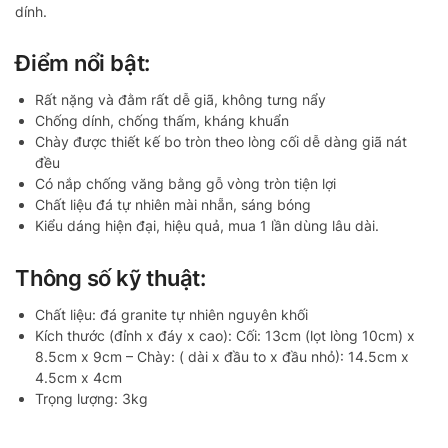
dính.
Điểm nổi bật:
Rất nặng và đằm rất dễ giã, không tưng nẩy
Chống dính, chống thấm, kháng khuẩn
Chày được thiết kế bo tròn theo lòng cối dễ dàng giã nát
đều
Có nắp chống văng bằng gỗ vòng tròn tiện lợi
Chất liệu đá tự nhiên mài nhẵn, sáng bóng
Kiểu dáng hiện đại, hiệu quả, mua 1 lần dùng lâu dài.
Thông số kỹ thuật:
Chất liệu: đá granite tự nhiên nguyên khối
Kích thước (đỉnh x đáy x cao): Cối: 13cm (lọt lòng 10cm) x
8.5cm x 9cm – Chày: ( dài x đầu to x đầu nhỏ): 14.5cm x
4.5cm x 4cm
Trọng lượng: 3kg