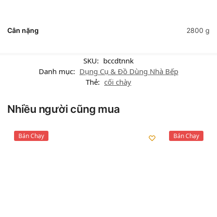
Cân nặng
2800 g
SKU:
bccdtnnk
Danh mục:
Dụng Cụ & Đồ Dùng Nhà Bếp
Thẻ:
cối chày
Nhiều người cũng mua
Bán Chạy
Bán Chạy