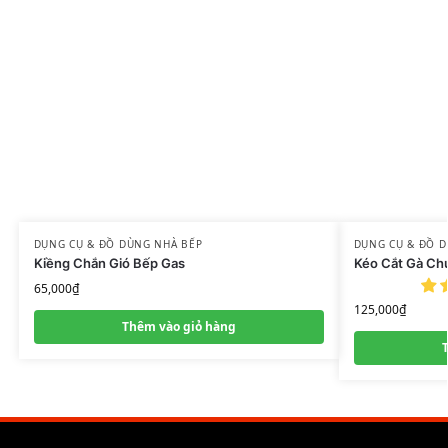
DỤNG CỤ & ĐỒ DÙNG NHÀ BẾP
DỤNG CỤ & ĐỒ D
Kiềng Chắn Gió Bếp Gas
Kéo Cắt Gà Ch
65,000
₫
125,000
₫
Thêm vào giỏ hàng