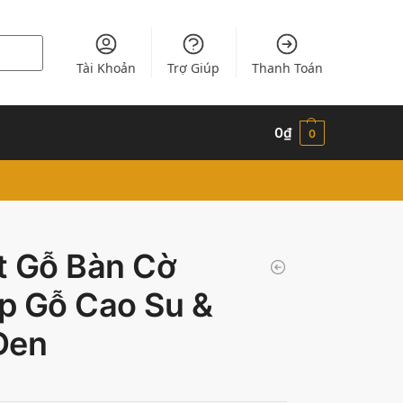
Tài Khoản
Trợ Giúp
Thanh Toán
0
₫
0
t Gỗ Bàn Cờ
p Gỗ Cao Su &
Đen