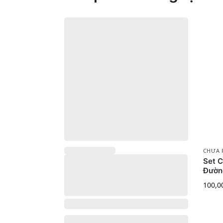
CHƯA 
Set 
Đườn
100,0