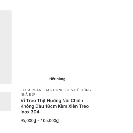
Hết hàng
CHƯA PHÂN LOẠI
,
DỤNG CỤ & ĐỒ DÙNG
NHÀ BẾP
Vỉ Treo Thịt Nướng Nồi Chiên
Không Dầu 18cm Kèm Xiên Treo
Inox 304
95,000
₫
–
105,000
₫