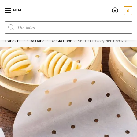
MENU
0
Đơn hàng trên 300k miễn phí ship
Trang chủ
Cửa Hàng
Đồ Gia Dụng
Set 100 Tờ Giấy Nến Cho Nồi Chiên Không Dầu
/
/
/