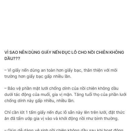
VÌ SAO NÊN DÙNG GIẤY NẾN ĐỤC LỖ CHO NỒI CHIÊN KHÔNG
DẦU???
– Vì giấy nến dùng an toàn hơn giấy bạc, thân thiện với môi
trường hơn giấy bạc gấp nhiều lần.
– Bảo vệ phần mặt lưới chống dính của nồi chiên không dầu
dưới tác động của muối, gia vị mặn. Tăng tuổi thọ của phần lưới
chống dính này gấp nhiều, nhiều lần.
Chỉ cần lót 1 tấm giấy nến đục lỗ sẵn này lên trên lưới, đặt thức
ăn đã tẩm ướp gia vị vào và khởi động nồi như bình thường.
– Giúp dễ dàng vệ sinh nồi chiên không dầu sau khi hoạt động.