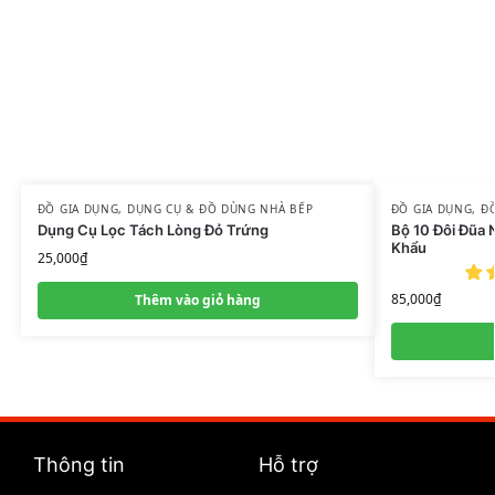
ĐỒ GIA DỤNG
,
DỤNG CỤ & ĐỒ DÙNG NHÀ BẾP
ĐỒ GIA DỤNG
,
Đ
Dụng Cụ Lọc Tách Lòng Đỏ Trứng
Bộ 10 Đôi Đũa
Khẩu
25,000
₫
85,000
₫
Thêm vào giỏ hàng
Thông tin
Hỗ trợ