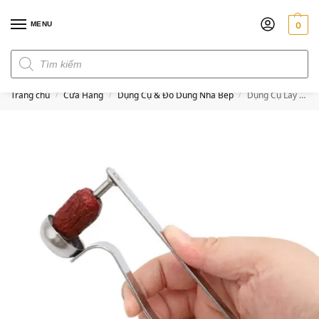
MENU
0
Đơn hàng trên 300k miễn phí ship
Trang chủ
Cửa Hàng
Dụng Cụ & Đồ Dùng Nhà Bếp
Dụng Cụ Lấy Hạt Táo Đỏ Táo Tàu tiện lợi bằng thép không gỉ
/
/
/