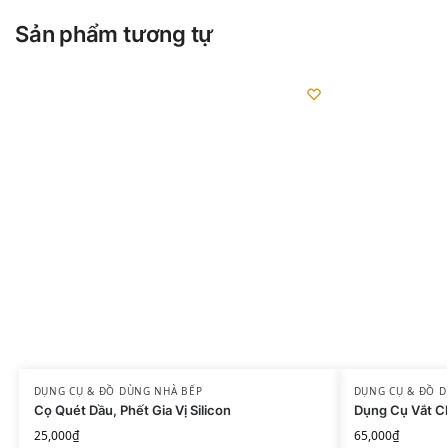
Sản phẩm tương tự
DỤNG CỤ & ĐỒ DÙNG NHÀ BẾP
DỤNG CỤ & ĐỒ 
Cọ Quét Dầu, Phết Gia Vị Silicon
Dụng Cụ Vắt C
25,000
₫
65,000
₫