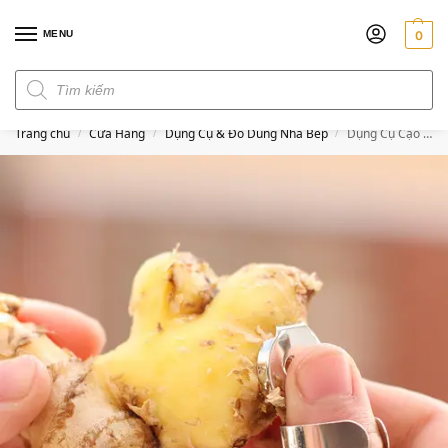
MENU
0
Đơn hàng trên 300k miễn phí ship
Trang chủ
Cửa Hàng
Dụng Cụ & Đồ Dùng Nhà Bếp
Dụng Cụ Cạo Vỏ Gừng Đeo Tay
/
/
/